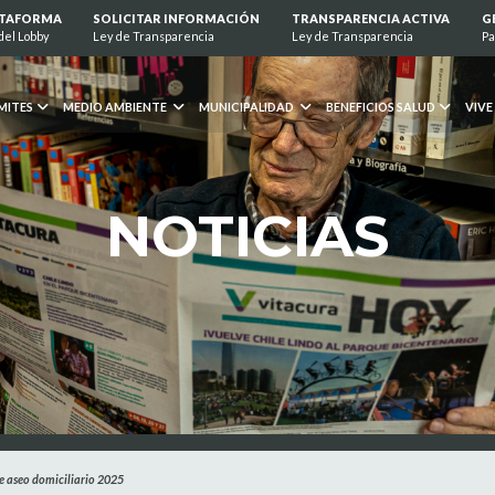
ATAFORMA
SOLICITAR INFORMACIÓN
TRANSPARENCIA ACTIVA
G
del Lobby
Ley de Transparencia
Ley de Transparencia
Pa
MITES
MEDIO AMBIENTE
MUNICIPALIDAD
BENEFICIOS SALUD
VIVE
NOTICIAS
de aseo domiciliario 2025