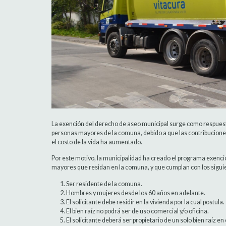
La exención del derecho de aseo municipal surge como respuest
personas mayores de la comuna, debido a que las contribucione
el costo de la vida ha aumentado.
Por este motivo, la municipalidad ha creado el programa exenci
mayores que residan en la comuna, y que cumplan con los siguie
Ser residente de la comuna.
Hombres y mujeres desde los 60 años en adelante.
El solicitante debe residir en la vivienda por la cual postula.
El bien raíz no podrá ser de uso comercial y/o oficina.
El solicitante deberá ser propietario de un solo bien raíz en