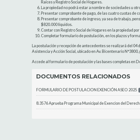
Raíces y Registro Social de Hogares.
La propiedad no podrá estar a nombre de sociedades u otro 
Presentar comprobante de pago, de las cuatro cuotas de co
Presentar comprobante de ingreso, ya sea de trabajo, pensi
$820.000 líquidos.
Contar con Registro Social de Hogares en la propiedad por l
Completar formulario de postulación, en los plazos y forma
La postulación y recepción de antecedentes se realizará del 04
Asistencia y Acción Social, ubicado en Av. Bicentenario N°3800, p
Accede al formulario de postulación y las bases completas en
DOCUMENTOS RELACIONADOS
FORMULARIO DE POSTULACION EXENCIÓN ASEO 2025
8.3576 Aprueba Programa Municipal de Exencion del Derec