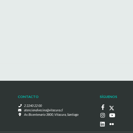
CONTACTO
SÍGUENOS
2 2240 22 00
atencionalvecino@vitacura.cl
Av. Bicentenario 3800, Vitacura, Santiago