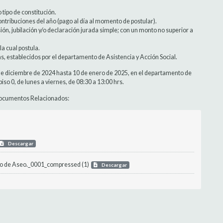
tipo de constitución.
ntribuciones del año (pago al día al momento de postular).
ón, jubilación y/o declaración jurada simple; con un monto no superior a
a cual postula.
s, establecidos por el departamento de Asistencia y Acción Social.
 de diciembre de 2024 hasta 10 de enero de 2025, en el departamento de
iso 0, de lunes a viernes, de 08:30 a 13:00 hrs.
 Documentos Relacionados:
Descargar
ho de Aseo._0001_compressed (1)
Descargar