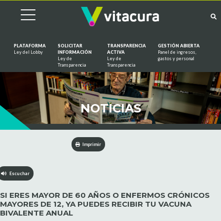
PLATAFORMA
SOLICITAR
TRANSPARENCIA
GESTIÓN ABIERTA
Ley del Lobby
INFORMACIÓN
ACTIVA
Panel de ingresos,
Ley de
Ley de
gastos y personal
Saltar al contenido
Transparencia
Transparencia
NOTICIAS
Imprimir
Escuchar
SI ERES MAYOR DE 60 AÑOS O ENFERMOS CRÓNICOS
MAYORES DE 12, YA PUEDES RECIBIR TU VACUNA
BIVALENTE ANUAL