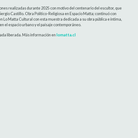
ciones realizadas durante 2025 con motivo del centenario del escultor, que
n Sergio Castillo. Obra Político-Religiosa en Espacio Matta; continuó con
en Lo Matta Cultural con esta muestra dedicada a su obra pública e íntima,
 en el espacio urbano y el paisaje contemporáneo.
rada liberada. Más información en
lomatta.cl