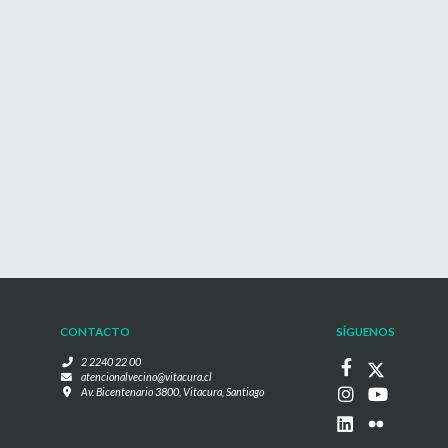
CONTACTO
SÍGUENOS
2 2240 22 00
atencionalvecino@vitacura.cl
Av. Bicentenario 3800, Vitacura, Santiago