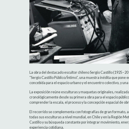
La obra del destacado escultor chileno Sergio Castillo (1925–20
“Sergio Castillo Público/Íntimo”, una muestra inédita que pone e
concebida para el espacio urbano y el encuentro colectivo, y una fa
La exposición reúne esculturas y maquetas originales, realiza
cronológicamente desde su primera obra para el espacio público
comprender la escala, el proceso y la concepción espacial de o
El recorrido se complementa con fotografías de gran formato, ar
todas sus esculturas a nivel mundial, en Chile y en la Región Met
Castillo y su búsqueda constante por integrar movimiento, ener
experiencia cotidiana.