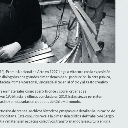
10), Premio Nacional de Arte en 1997, llega a Vitacura con la exposición
n diálogo las dos grandes dimensiones de su producción: la obra pública,
ceta íntima y personal, vinculada al taller, al oficio y al gesto creativo.
das en materiales como acero, bronce y cobre, ordenadas
 en 1956 hasta la última, concluida en 2010. Estas piezas permiten
bras hoy emplazadas en ciudades de Chile y el mundo.
tículos de prensa, archivos históricos y mapas que detallan la ubicación de
ropolitana. Este conjunto revela la dimensión pública del trabajo de Sergio
gía y materia en espacios colectivos, transformando la escultura en una