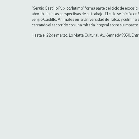
“Sergio Castillo Público/Íntimo” forma parte del ciclo de exposi
abordó distintas perspectivas de su trabajo. El ciclo se inició co
Sergio Castillo. Animales en la Universidad de Talca; y culmina 
cerrando el recorrido con una mirada integral sobre su impacto
Hasta el 22 de marzo. Lo Matta Cultural, Av. Kennedy 9350. Ent