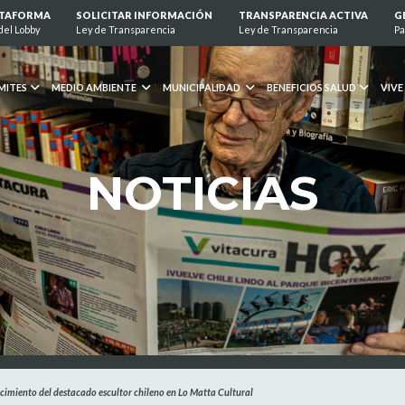
ATAFORMA
SOLICITAR INFORMACIÓN
TRANSPARENCIA ACTIVA
G
del Lobby
Ley de Transparencia
Ley de Transparencia
Pa
MITES
MEDIO AMBIENTE
MUNICIPALIDAD
BENEFICIOS SALUD
VIVE
NOTICIAS
acimiento del destacado escultor chileno en Lo Matta Cultural