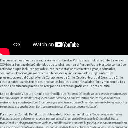
Después de tres años de ausencia vuelven las Fiestas Patrias más lindas de Chile. La versión
XXVI de la Semana de la Chilenidad que tendrá lugar en el Parque Padre Hurtado, contará con
actividades que incluirán patio de cueca, presentaciones ecuestres, granja educativa,
conjuntos folclóricos, juegos típicos chilenos, desayunos acampados, juegos infantiles,
presentaciones del Cuadro Verde Carabineros de Chile, Cuadro Negro del Ejercito de Chile,
restaurantes, stands temáticos, artesanías locales, escenarios al aire libre y mucho más.
Los
vecinos de Vitacura pueden descargar dos entradas gratis con Tarjeta Mi Vita.
La alcaldesa de Vitacura, Camila Merino dijo que “
Estamos felices de volver con este evento que es
tan querido por las familias, en que rendimos homenaje a nuestra Patria, con los mejor de nuestra
gastronomía y nuestro folklore. Esperamos que esta Semana de la Chilenidad sea un éxito y que muchas
personas que se quedarán en Santiago durante esos días, se animen a visitarla”
.
Por su parte, Daniela Peñaloza, alcaldesa de Las Condes señaló que
“Sabemos que las Fiestas
Patrias se deben celebrar en grande, por eso, este año regresa la Semana de la Chilenidad, fiesta
tradicional y típica para nuestros vecinos y familias que visitan este lugar, el que se ha transformado en
un espacio de encuentro y cultura. Este año, además de los espectáculos tradicionales, se incorporarán