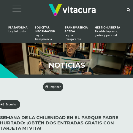
PLATAFORMA
SOLICITAR
TRANSPARENCIA
GESTIÓN ABIERTA
Ley del Lobby
INFORMACIÓN
ACTIVA
Panel de ingresos,
Ley de
Ley de
gastos y personal
Saltar al contenido
Transparencia
Transparencia
NOTICIAS
Imprimir
Escuchar
SEMANA DE LA CHILENIDAD EN EL PARQUE PADRE
HURTADO: ¡OBTÉN DOS ENTRADAS GRATIS CON
TARJETA MI VITA!