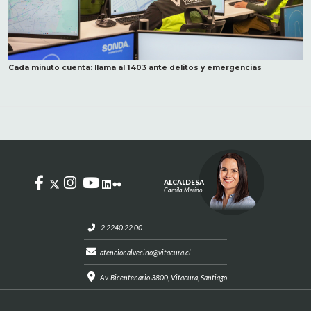
Cada minuto cuenta: llama al 1403 ante delitos y emergencias
ALCALDESA
Camila Merino
2 2240 22 00
atencionalvecino@vitacura.cl
Av. Bicentenario 3800, Vitacura, Santiago