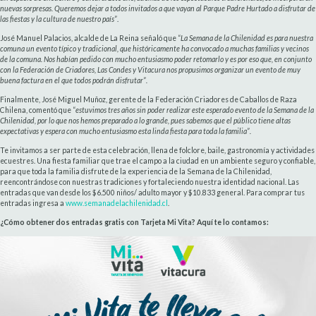
nuevas sorpresas. Queremos dejar a todos invitados a que vayan al Parque Padre Hurtado a disfrutar de
las fiestas y la cultura de nuestro país”
.
José Manuel Palacios, alcalde de La Reina señaló que “
La Semana de la Chilenidad es para nuestra
comuna un evento típico y tradicional, que históricamente ha convocado a muchas familias y vecinos
de la comuna. Nos habían pedido con mucho entusiasmo poder retomarlo y es por eso que, en conjunto
con la Federación de Criadores, Las Condes y Vitacura nos propusimos organizar un evento de muy
buena factura en el que todos podrán disfrutar”.
Finalmente, José Miguel Muñoz, gerente de la Federación Criadores de Caballos de Raza
Chilena, comentó que “
estuvimos tres años sin poder realizar este esperado evento de la Semana de la
Chilenidad, por lo que nos hemos preparado a lo grande, pues sabemos que el público tiene altas
expectativas y espera con mucho entusiasmo esta linda fiesta para toda la familia”.
Te invitamos a ser parte de esta celebración, llena de folclore, baile, gastronomía y actividades
ecuestres. Una fiesta familiar que trae el campo a la ciudad en un ambiente seguro y confiable,
para que toda la familia disfrute de la experiencia de la Semana de la Chilenidad,
reencontrándose con nuestras tradiciones y fortaleciendo nuestra identidad nacional. Las
entradas que van desde los $6.500 niños/ adulto mayor y $10.833 general. Para comprar tus
entradas ingresa a
www.semanadelachilenidad.cl
.
¿Cómo obtener dos entradas gratis con Tarjeta Mi Vita? Aquí te lo contamos: