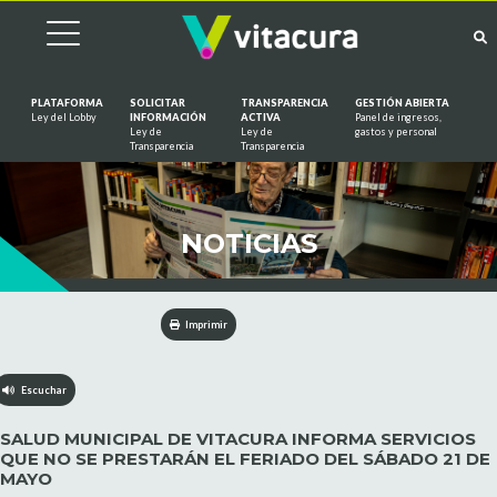
PLATAFORMA
SOLICITAR
TRANSPARENCIA
GESTIÓN ABIERTA
Ley del Lobby
INFORMACIÓN
ACTIVA
Panel de ingresos,
Ley de
Ley de
gastos y personal
Saltar al contenido
Transparencia
Transparencia
NOTICIAS
Imprimir
Escuchar
SALUD MUNICIPAL DE VITACURA INFORMA SERVICIOS
QUE NO SE PRESTARÁN EL FERIADO DEL SÁBADO 21 DE
MAYO