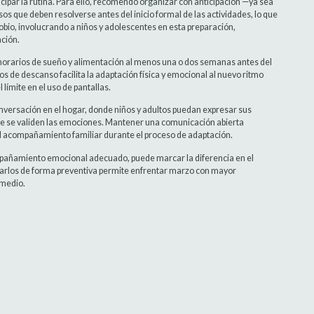
icipar la rutina. Para ello, recomendó organizar con anticipación —ya sea
os que deben resolverse antes del inicio formal de las actividades, lo que
bio, involucrando a niños y adolescentes en esta preparación,
ción.
horarios de sueño y alimentación al menos una o dos semanas antes del
os de descanso facilita la adaptación física y emocional al nuevo ritmo
 límite en el uso de pantallas.
nversación en el hogar, donde niños y adultos puedan expresar sus
que se validen las emociones. Mantener una comunicación abierta
el acompañamiento familiar durante el proceso de adaptación.
ompañamiento emocional adecuado, puede marcar la diferencia en el
ordarlos de forma preventiva permite enfrentar marzo con mayor
 medio.