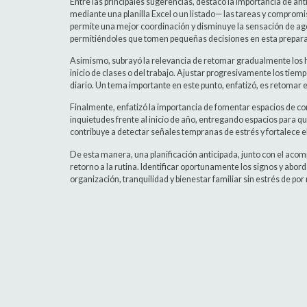
Entre las principales sugerencias, destacó la importancia de ant
mediante una planilla Excel o un listado— las tareas y compromis
permite una mejor coordinación y disminuye la sensación de ago
permitiéndoles que tomen pequeñas decisiones en esta prepara
Asimismo, subrayó la relevancia de retomar gradualmente los 
inicio de clases o del trabajo. Ajustar progresivamente los tiemp
diario. Un tema importante en este punto, enfatizó, es retomar el
Finalmente, enfatizó la importancia de fomentar espacios de co
inquietudes frente al inicio de año, entregando espacios para 
contribuye a detectar señales tempranas de estrés y fortalece 
De esta manera, una planificación anticipada, junto con el ac
retorno a la rutina. Identificar oportunamente los signos y ab
organización, tranquilidad y bienestar familiar sin estrés de por