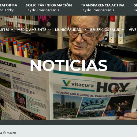
ATAFORMA
SOLICITAR INFORMACIÓN
TRANSPARENCIA ACTIVA
G
del Lobby
Ley de Transparencia
Ley de Transparencia
Pa
MITES
MEDIO AMBIENTE
MUNICIPALIDAD
BENEFICIOS SALUD
VIVE
NOTICIAS
ina de marzo