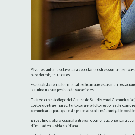
Algunos síntomas clave para detectar el estrés son la desmotivaci
para dormir, entre otros.
Especialistas en salud mental explican que estas manifestacione
la rutina tras un período de vacaciones.
El director y psicólogo del Centro de Salud Mental Comunitari
costos que trae marzo, tanto para el adulto responsable como pa
comunicarse para que este proceso sea lo más amigable posibl
En esa línea, el profesional entregó recomendaciones para abor
dificultad en la vida cotidiana.