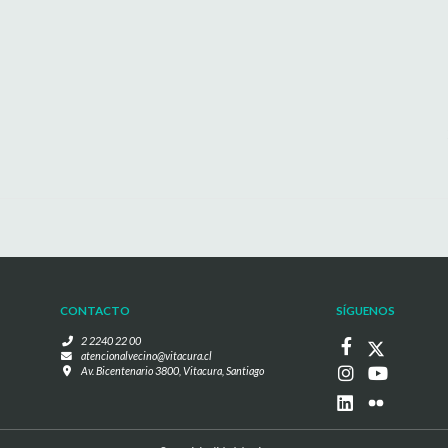
CONTACTO
SÍGUENOS
2 2240 22 00
atencionalvecino@vitacura.cl
Av. Bicentenario 3800, Vitacura, Santiago