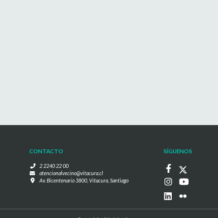
CONTACTO
SÍGUENOS
2 2240 22 00
atencionalvecino@vitacura.cl
Av. Bicentenario 3800, Vitacura, Santiago