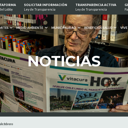
ATAFORMA
SOLICITAR INFORMACIÓN
TRANSPARENCIA ACTIVA
G
del Lobby
Ley de Transparencia
Ley de Transparencia
Pa
MITES
MEDIO AMBIENTE
MUNICIPALIDAD
BENEFICIOS SALUD
VIVE
NOTICIAS
 de febrero