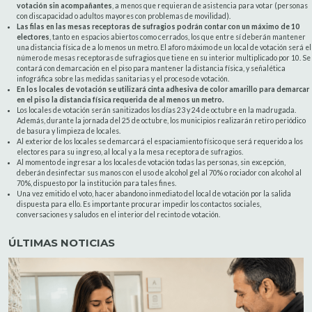
votación sin acompañantes
, a menos que requieran de asistencia para votar (personas
con discapacidad o adultos mayores con problemas de movilidad).
Las
filas en las mesas receptoras de sufragios podrán contar con un máximo de 10
electores
, tanto en espacios abiertos como cerrados, los que entre sí deberán mantener
una distancia física de a lo menos un metro. El aforo máximo de un local de votación será el
número de mesas receptoras de sufragios que tiene en su interior multiplicado por 10. Se
contará con demarcación en el piso para mantener la distancia física, y señalética
infográfica sobre las medidas sanitarias y el proceso de votación.
En los locales de votación se utilizará cinta adhesiva de color amarillo para demarcar
en el piso la distancia física requerida de al menos un metro.
Los locales de votación serán sanitizados los días 23 y 24 de octubre en la madrugada.
Además, durante la jornada del 25 de octubre, los municipios realizarán retiro periódico
de basura y limpieza de locales.
Al exterior de los locales se demarcará el espaciamiento físico que será requerido a los
electores para su ingreso, al local y a la mesa receptora de sufragios.
Al momento de ingresar a los locales de votación todas las personas, sin excepción,
deberán desinfectar sus manos con el uso de alcohol gel al 70% o rociador con alcohol al
70%, dispuesto por la institución para tales fines.
Una vez emitido el voto, hacer abandono inmediato del local de votación por la salida
dispuesta para ello. Es importante procurar impedir los contactos sociales,
conversaciones y saludos en el interior del recinto de votación.
ÚLTIMAS NOTICIAS