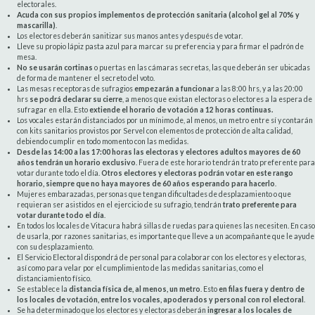
electorales.
Acuda con sus propios implementos de protección sanitaria (alcohol gel al 70% y
mascarilla)
.
Los electores deberán sanitizar sus manos antes y después de votar.
Lleve su propio lápiz pasta azul para marcar su preferencia y para firmar el padrón de
mesa.
No
se usarán cortinas
o puertas en las cámaras secretas, las que deberán ser ubicadas
de forma de mantener el secreto del voto.
Las mesas receptoras de sufragios
empezarán a funcionar
a las 8:00 hrs, y a las 20:00
hrs
se podrá declarar su cierre
, a menos que existan electoras o electores a la espera de
sufragar en ella. Esto
extiende el horario de votación a 12 horas
continuas.
Los vocales estarán distanciados por un mínimo de, al menos, un metro entre sí y contarán
con kits sanitarios provistos por Servel con elementos de protección de alta calidad,
debiendo cumplir en todo momento con las medidas.
Desde las 14:00 a las 17:00 horas las electoras y electores adultos mayores de 60
años tendrán un horario exclusivo
. Fuera de este horario tendrán trato preferente para
votar durante todo el día.
Otros electores y electoras podrán votar en este rango
horario, siempre que no haya mayores de 60 años esperando para hacerlo
.
Mujeres embarazadas, personas que tengan dificultades de desplazamiento o que
requieran ser asistidos en el ejercicio de su sufragio, tendrán
trato preferente para
votar durante todo el día
.
En todos los locales de Vitacura habrá sillas de ruedas para quienes las necesiten. En caso
de usarla, por razones sanitarias, es importante que lleve a un acompañante que le ayude
con su desplazamiento.
El Servicio Electoral dispondrá de personal para colaborar con los electores y electoras,
así como para velar por el cumplimiento de las medidas sanitarias, como el
distanciamiento físico.
Se establece la
distancia física de, al menos, un metro
. Esto
en filas fuera y dentro de
los locales de votación, entre los vocales, apoderados y personal con rol electoral
.
Se ha determinado que los electores y electoras deberán
ingresar a los locales de