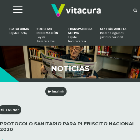
PLATAFORMA
SOLICITAR
TRANSPARENCIA
GESTIÓN ABIERTA
Ley del Lobby
INFORMACIÓN
ACTIVA
Panel de ingresos,
Ley de
Ley de
gastos y personal
Saltar al contenido
Transparencia
Transparencia
NOTICIAS
Imprimir
Escuchar
PROTOCOLO SANITARIO PARA PLEBISCITO NACIONAL
2020