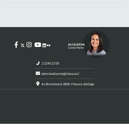
ALCALDESA
Camila Merino
2 2240 22 00
atencionalvecino@vitacura.cl
Av. Bicentenario 3800, Vitacura, Santiago