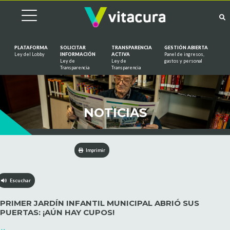
PLATAFORMA
SOLICITAR
TRANSPARENCIA
GESTIÓN ABIERTA
Ley del Lobby
INFORMACIÓN
ACTIVA
Panel de ingresos,
Ley de
Ley de
gastos y personal
Saltar al contenido
Transparencia
Transparencia
NOTICIAS
Imprimir
Escuchar
PRIMER JARDÍN INFANTIL MUNICIPAL ABRIÓ SUS
PUERTAS: ¡AÚN HAY CUPOS!