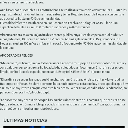
niños en su primer día de clases.
Aún hay cupos disponibles. Las postulaciones se realizan a través de www.vitacura.cl. Entre los
requisitos de admisión están: ser residentes y tener Registro Social de Hogares con puntaje
que acredite hasta un 90% de vulnerabilidad.
El establecimiento está ubicado en San Josemaría Escrivá de Balaguer 6615. Tiene una
superficie total de casi mil 200 metros cuadrados y 420 construidos.
Vitacura cuenta sólo con un jardín de carácter público, cuya lista de espera actual es de 125
niños, y de ésos, 100 son residentes de Vitacura. Además, de acuerdo al Registro Social de
Hogares, existen 900 niños y niñas entre o a 5 años dentro del 90% de mayor vulnerabilidad de
la comuna.
APODERADOS FELICES
“Me encantó, es bonito, limpio, todo con amor. Entré con mi hijo que ha recorrido todo el jardín y
con cualquier persona que se ha topado, lo ha saludado cariñosamente. El jardín es precioso,
limpio, bonito, lleno de espacio, me encantó. Estoy feliz. Él está feliz”, dijo una mamá.
“El jardín se ve súper bien, nos gustó mucho, nos llamó la atención desde antes y la verdad las
tías súper cariñosas. Se siente como un buen ambiente y se nota que hay preocupación, que hay
cariño, que hay interés en que esto esté bien hecho. Generar mejor calidad de la educación, me
parece súper positivo”, dijo otro papá.
“Lo encontré muy necesario porque hay muchos niños dentro de la comuna que necesitan este
tipo de educación. Es increíble que puedan hacer esto para la comunidad”, agregó otra mamá
que llegó con su hijo al primer día de clases.
ÚLTIMAS NOTICIAS