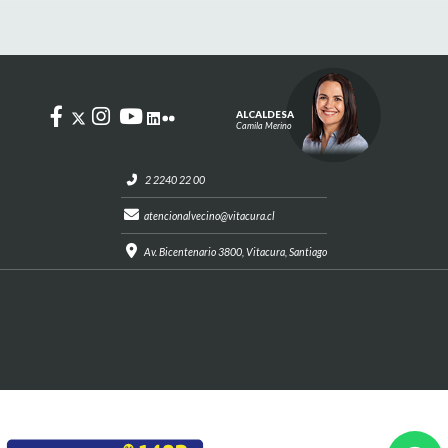
ALCALDESA
Camila Merino
2 2240 22 00
atencionalvecino@vitacura.cl
Av. Bicentenario 3800, Vitacura, Santiago