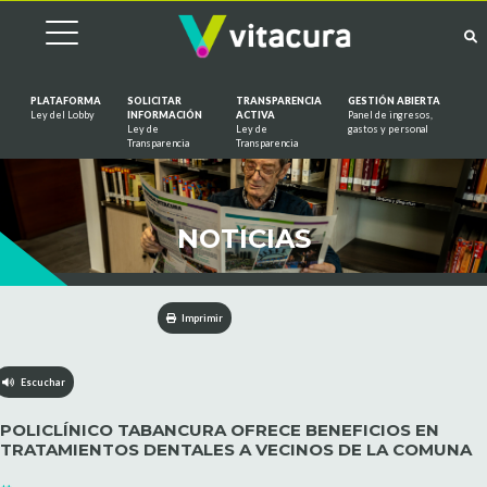
PLATAFORMA
SOLICITAR
TRANSPARENCIA
GESTIÓN ABIERTA
Ley del Lobby
INFORMACIÓN
ACTIVA
Panel de ingresos,
Ley de
Ley de
gastos y personal
Saltar al contenido
Transparencia
Transparencia
NOTICIAS
Imprimir
Escuchar
POLICLÍNICO TABANCURA OFRECE BENEFICIOS EN
TRATAMIENTOS DENTALES A VECINOS DE LA COMUNA