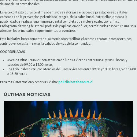
de más de 70 profesionales.
En este contexto, durante el mes de mayo se reforzará el acceso a prestaciones dentales
enfocadas en la prevención y el cuidado integral de la salud bucal. Entre ellas, destaca la
posibilidad de realizar una limpieza dental completa que incluye evaluación clínica,
radiografía bitewing bilateral, profilaxis y aplicación de flúor, permitiendo resolver en una sola
atención los principales requerimientos preventivos.
Esta iniciativa busca fomentar el autocuidado y facilitar el acceso a tratamientos oportunos,
contribuyendo así a mejorar la calidad de vida de la comunidad.
COORDENADAS
Avenida Vitacura 8620, con atención de lunes a viernes entre 08:30 y 20:00 horas, y
sábados de 09:00 a 13:00 horas.
Los Tribunales 1268, con atención de lunes a viernes entre 09:00 y 13:00 horas, y de 14:00
a 18:30 horas
Para más información y reservas, visita:
policlinicotabancura.cl
ÚLTIMAS NOTICIAS