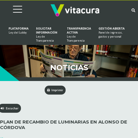
PLATAFORMA
SOLICITAR
TRANSPARENCIA
GESTIÓN ABIERTA
Ley del Lobby
INFORMACIÓN
ACTIVA
Panel de ingresos,
Ley de
Ley de
gastos y personal
Saltar al contenido
Transparencia
Transparencia
NOTICIAS
Imprimir
Escuchar
PLAN DE RECAMBIO DE LUMINARIAS EN ALONSO DE
CÓRDOVA