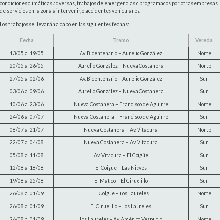
condiciones climáticas adversas, trabajos de emergencias o programados por otras empresas
de servicios en la zona a intervenir, o accidentes vehiculares.
Los trabajos se llevarán a cabo en las siguientes fechas:
Fecha
Tramo
Vereda
13/05 al 19/05
Av. Bicentenario – Aurelio González
Norte
20/05 al 26/05
Aurelio González – Nueva Costanera
Norte
27/05 al 02/06
Av. Bicentenario – Aurelio González
Sur
03/06 al 09/06
Aurelio González – Nueva Costanera
Sur
10/06 al 23/06
Nueva Costanera – Francisco de Aguirre
Norte
24/06 al 07/07
Nueva Costanera – Francisco de Aguirre
Sur
08/07 al 21/07
Nueva Costanera – Av. Vitacura
Norte
22/07 al 04/08
Nueva Costanera – Av. Vitacura
Sur
05/08 al 11/08
Av. Vitacura – El Coigüe
Sur
12/08 al 18/08
El Coigüe – Las Nieves
Sur
19/08 al 25/08
El Matico – El Ciruelillo
Sur
26/08 al 01/09
El Coigüe – Los Laureles
Norte
26/08 al 01/09
El Ciruelillo – Los Laureles
Sur
26/08 al 01/09
Los Laureles – Av. Américo Vespucio
Norte