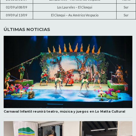
02/09 al 08/09
Los Laureles – El Clonqui
Sur
09/09 al 13/09
El Clonqui – Av. Américo Vespucio
Sur
ÚLTIMAS NOTICIAS
Carnaval Infantil reunirá teatro, música y juegos en Lo Matta Cultural