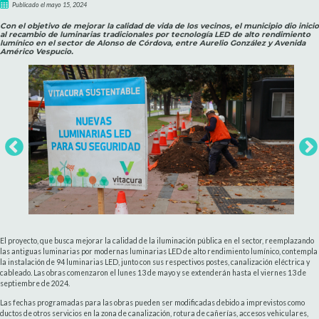
Publicado el mayo 15, 2024
Con el objetivo de mejorar la calidad de vida de los vecinos, el municipio dio inicio
al recambio de luminarias tradicionales por tecnología LED de alto rendimiento
lumínico en el sector de Alonso de Córdova, entre Aurelio González y Avenida
Américo Vespucio.
El proyecto, que busca mejorar la calidad de la iluminación pública en el sector, reemplazando
las antiguas luminarias por modernas luminarias LED de alto rendimiento lumínico, contempla
la instalación de 94 luminarias LED, junto con sus respectivos postes, canalización eléctrica y
cableado. Las obras comenzaron el lunes 13 de mayo y se extenderán hasta el viernes 13 de
septiembre de 2024.
Las fechas programadas para las obras pueden ser modificadas debido a imprevistos como
ductos de otros servicios en la zona de canalización, rotura de cañerías, accesos vehiculares,