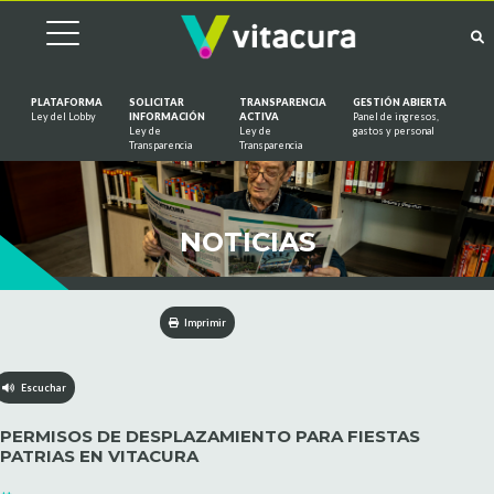
PLATAFORMA
SOLICITAR
TRANSPARENCIA
GESTIÓN ABIERTA
Ley del Lobby
INFORMACIÓN
ACTIVA
Panel de ingresos,
Ley de
Ley de
gastos y personal
Saltar al contenido
Transparencia
Transparencia
NOTICIAS
Imprimir
Escuchar
PERMISOS DE DESPLAZAMIENTO PARA FIESTAS
PATRIAS EN VITACURA