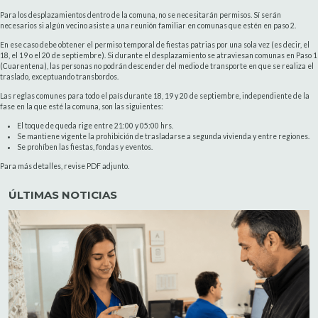
Para los desplazamientos dentro de la comuna, no se necesitarán permisos. Sí serán
necesarios si algún vecino asiste a una reunión familiar en comunas que estén en paso 2.
En ese caso debe obtener el permiso temporal de fiestas patrias por una sola vez
(es decir, el
18, el 19 o el 20 de septiembre). Si durante el desplazamiento se atraviesan comunas en Paso 1
(Cuarentena), las personas no podrán descender del medio de transporte en que se realiza el
traslado, exceptuando transbordos.
Las reglas comunes para todo el país durante 18, 19 y 20 de septiembre, independiente de la
fase en la que esté la comuna, son las siguientes:
El toque de queda rige entre 21:00 y 05:00 hrs.
Se mantiene vigente la prohibición de trasladarse a segunda vivienda y entre regiones.
Se prohíben las fiestas, fondas y eventos.
Para más detalles, revise PDF adjunto.
ÚLTIMAS NOTICIAS