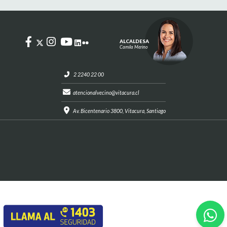
ALCALDESA
Camila Merino
2 2240 22 00
atencionalvecino@vitacura.cl
Av. Bicentenario 3800, Vitacura, Santiago