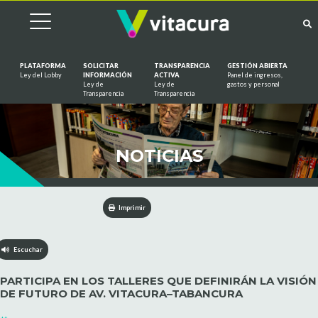
PLATAFORMA
SOLICITAR
TRANSPARENCIA
GESTIÓN ABIERTA
Ley del Lobby
INFORMACIÓN
ACTIVA
Panel de ingresos,
Ley de
Ley de
gastos y personal
Saltar al contenido
Transparencia
Transparencia
NOTICIAS
Imprimir
Escuchar
PARTICIPA EN LOS TALLERES QUE DEFINIRÁN LA VISIÓN
DE FUTURO DE AV. VITACURA–TABANCURA