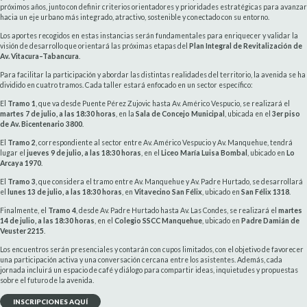
próximos años, junto con definir criterios orientadores y prioridades estratégicas para avanzar
hacia un eje urbano más integrado, atractivo, sostenible y conectado con su entorno.
Los aportes recogidos en estas instancias serán fundamentales para enriquecer y validar la
visión de desarrollo que orientará las próximas etapas del
Plan Integral de Revitalización de
Av. Vitacura–Tabancura
.
Para facilitar la participación y abordar las distintas realidades del territorio, la avenida se ha
dividido en cuatro tramos. Cada taller estará enfocado en un sector específico:
El
Tramo 1
, que va desde Puente Pérez Zujovic hasta Av. Américo Vespucio, se realizará el
martes 7 de julio, a las 18:30 horas
, en la
Sala de Concejo Municipal
, ubicada en el
3er piso
de Av. Bicentenario 3800
.
El
Tramo 2
, correspondiente al sector entre Av. Américo Vespucio y Av. Manquehue, tendrá
lugar el
jueves 9 de julio, a las 18:30 horas
, en el
Liceo María Luisa Bombal
, ubicado en
Lo
Arcaya 1970
.
El
Tramo 3
, que considera el tramo entre Av. Manquehue y Av. Padre Hurtado, se desarrollará
el
lunes 13 de julio, a las 18:30 horas
, en
Vitavecino San Félix
, ubicado en
San Félix 1318
.
Finalmente, el
Tramo 4
, desde Av. Padre Hurtado hasta Av. Las Condes, se realizará el
martes
14 de julio, a las 18:30 horas
, en el
Colegio SSCC Manquehue
, ubicado en
Padre Damián de
Veuster 2215
.
Los encuentros serán presenciales y contarán con cupos limitados, con el objetivo de favorecer
una participación activa y una conversación cercana entre los asistentes. Además, cada
jornada incluirá un espacio de café y diálogo para compartir ideas, inquietudes y propuestas
sobre el futuro de la avenida.
INSCRIPCIONES AQUÍ