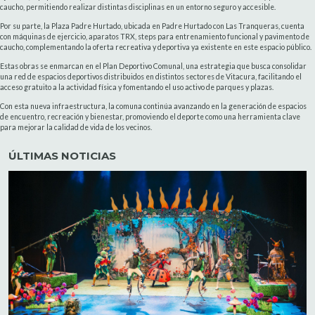
caucho, permitiendo realizar distintas disciplinas en un entorno seguro y accesible.
Por su parte, la Plaza Padre Hurtado, ubicada en Padre Hurtado con Las Tranqueras, cuenta
con máquinas de ejercicio, aparatos TRX, steps para entrenamiento funcional y pavimento de
caucho, complementando la oferta recreativa y deportiva ya existente en este espacio público.
Estas obras se enmarcan en el Plan Deportivo Comunal, una estrategia que busca consolidar
una red de espacios deportivos distribuidos en distintos sectores de Vitacura, facilitando el
acceso gratuito a la actividad física y fomentando el uso activo de parques y plazas.
Con esta nueva infraestructura, la comuna continúa avanzando en la generación de espacios
de encuentro, recreación y bienestar, promoviendo el deporte como una herramienta clave
para mejorar la calidad de vida de los vecinos.
ÚLTIMAS NOTICIAS