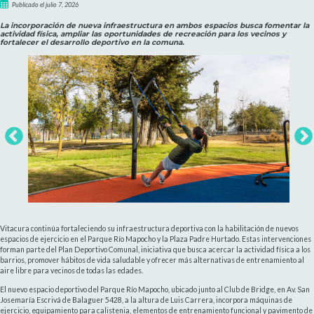
Publicado el julio 7, 2026
La incorporación de nueva infraestructura en ambos espacios busca fomentar la
actividad física, ampliar las oportunidades de recreación para los vecinos y
fortalecer el desarrollo deportivo en la comuna.
Vitacura continúa fortaleciendo su infraestructura deportiva con la habilitación de nuevos
espacios de ejercicio en el Parque Río Mapocho y la Plaza Padre Hurtado. Estas intervenciones
forman parte del Plan Deportivo Comunal, iniciativa que busca acercar la actividad física a los
barrios, promover hábitos de vida saludable y ofrecer más alternativas de entrenamiento al
aire libre para vecinos de todas las edades.
El nuevo espacio deportivo del Parque Río Mapocho, ubicado junto al Club de Bridge, en Av. San
Josemaría Escrivá de Balaguer 5428, a la altura de Luis Carrera, incorpora máquinas de
ejercicio, equipamiento para calistenia, elementos de entrenamiento funcional y pavimento de