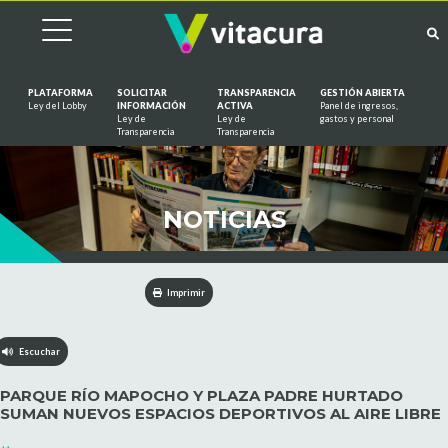
PLATAFORMA
SOLICITAR
TRANSPARENCIA
GESTIÓN ABIERTA
Ley del Lobby
INFORMACIÓN
ACTIVA
Panel de ingresos,
Ley de
Ley de
gastos y personal
Saltar al contenido
Transparencia
Transparencia
NOTICIAS
Imprimir
Escuchar
PARQUE RÍO MAPOCHO Y PLAZA PADRE HURTADO
SUMAN NUEVOS ESPACIOS DEPORTIVOS AL AIRE LIBRE