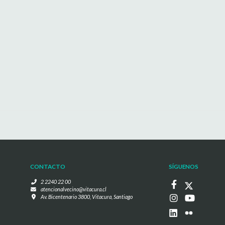
CONTACTO
SÍGUENOS
2 2240 22 00
atencionalvecino@vitacura.cl
Av. Bicentenario 3800, Vitacura, Santiago