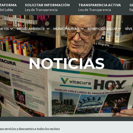
ATAFORMA
SOLICITAR INFORMACIÓN
TRANSPARENCIA ACTIVA
G
del Lobby
Ley de Transparencia
Ley de Transparencia
Pa
MITES
MEDIO AMBIENTE
MUNICIPALIDAD
BENEFICIOS SALUD
VIVE
NOTICIAS
us servicios y descuentos a todos los vecinos