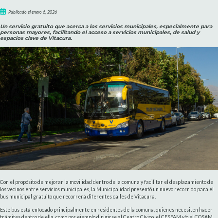
Publicado el enero 6, 2026
Un servicio gratuito que acerca a los servicios municipales, especialmente para
personas mayores, facilitando el acceso a servicios municipales, de salud y
espacios clave de Vitacura.
Con el propósito de mejorar la movilidad dentro de la comuna y facilitar el desplazamiento de
los vecinos entre servicios municipales, la Municipalidad presentó un nuevo recorrido para el
bus municipal gratuito que recorrerá diferentes calles de Vitacura.
Este bus está enfocado principalmente en residentes de la comuna, quienes necesiten hacer
trámites dentro de ella, como por ejemplo dirigirse al Centro Cívico, el CESFAM y/o el COSAM.