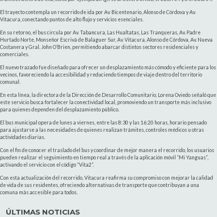
El trayecto contempla un recorrido de ida por Av. Bicentenario, Alonso de Córdova y Av.
Vitacura, conectando puntos de alto flujo y servicios esenciales.
En su retorno, el bus circula por Av. Tabancura, Las Hualtatas, Las Tranqueras, Av. Padre
Hurtado Norte, Monseñor Escrivá de Balaguer Sur, Av. Vitacura, Alonso de Córdova, Av. Nueva
Costanera y Gral. John O’Brien, permitiendo abarcar distintos sectores residenciales y
comerciales.
El nuevo trazado fue diseñado para ofrecer un desplazamiento más cómodo y eficiente para los
vecinos, favoreciendo la accesibilidad y reduciendo tiempos de viaje dentro del territorio
comunal.
En esta línea, la directora de la Dirección de Desarrollo Comunitario, Lorena Oviedo señaló que
este servicio busca fortalecer la conectividad local, promoviendo un transporte más inclusivo
para quienes dependen del desplazamiento público.
El bus municipal opera de lunes a viernes, entre las 8:30 y las 16:20 horas, horario pensado
para ajustarse a las necesidades de quienes realizan trámites, controles médicos u otras
actividades diarias.
Con el fin de conocer el traslado del bus y coordinar de mejor manera el recorrido, los usuarios
pueden realizar el seguimiento en tiempo real a través de la aplicación móvil “Mi Yanguas”,
activando el servicio con el código “Vita2”.
Con esta actualización del recorrido, Vitacura reafirma su compromiso con mejorar la calidad
de vida de sus residentes, ofreciendo alternativas de transporte que contribuyan a una
comuna más accesible para todos.
ÚLTIMAS NOTICIAS