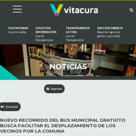
PLATAFORMA
SOLICITAR
TRANSPARENCIA
GESTIÓN ABIERTA
Ley del Lobby
INFORMACIÓN
ACTIVA
Panel de ingresos,
Ley de
Ley de
gastos y personal
Saltar al contenido
Transparencia
Transparencia
NOTICIAS
Imprimir
Escuchar
NUEVO RECORRIDO DEL BUS MUNICIPAL GRATUITO
BUSCA FACILITAR EL DESPLAZAMIENTO DE LOS
VECINOS POR LA COMUNA