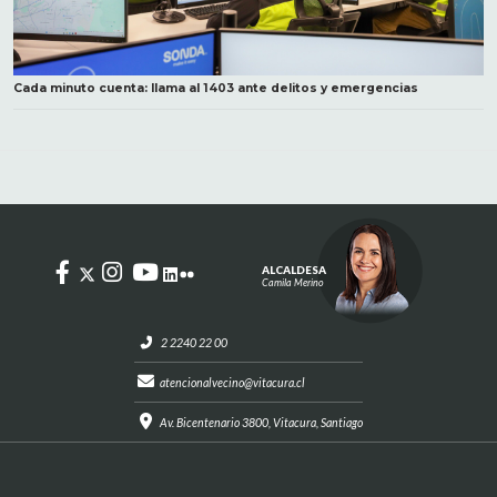
Cada minuto cuenta: llama al 1403 ante delitos y emergencias
ALCALDESA
Camila Merino
2 2240 22 00
atencionalvecino@vitacura.cl
Av. Bicentenario 3800, Vitacura, Santiago