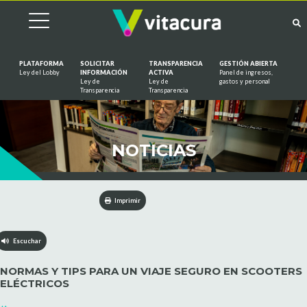
PLATAFORMA
SOLICITAR
TRANSPARENCIA
GESTIÓN ABIERTA
Ley del Lobby
INFORMACIÓN
ACTIVA
Panel de ingresos,
Ley de
Ley de
gastos y personal
Saltar al contenido
Transparencia
Transparencia
NOTICIAS
Imprimir
Escuchar
NORMAS Y TIPS PARA UN VIAJE SEGURO EN SCOOTERS
ELÉCTRICOS