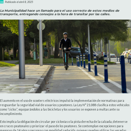
Publicado el abril 8, 2025
La Municipalidad hace un llamado para el uso correcto de estos medios de
transporte, entregando consejos a la hora de transitar por las calles.
El aumento en el uso de scooters eléctricos impulsó la implementación de normativas para
resguardar la seguridad vial de usuarios y peatones. La Ley N° 21.088 clasifica estos vehículos
como “ciclos”, equiparándolos a las bicicletas y los usuarios se exponen a multas ante su
incumplimiento.
Esto implica la obligación de circular por ciclovías o la pista derecha de la calzada, detenerse
en cruces peatonales y priorizar el paso de los peatones. Se contemplan excepciones para
menores de 14 años o personas con movilidad reducida, quienes pueden utilizar las veredas.