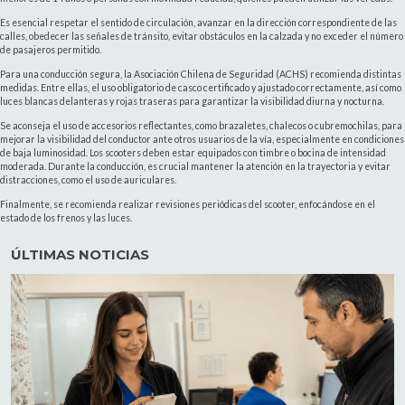
Es esencial respetar el sentido de circulación, avanzar en la dirección correspondiente de las
calles, obedecer las señales de tránsito, evitar obstáculos en la calzada y no exceder el número
de pasajeros permitido.
Para una conducción segura, la Asociación Chilena de Seguridad (ACHS) recomienda distintas
medidas. Entre ellas, el uso obligatorio de casco certificado y ajustado correctamente, así como
luces blancas delanteras y rojas traseras para garantizar la visibilidad diurna y nocturna.
Se aconseja el uso de accesorios reflectantes, como brazaletes, chalecos o cubremochilas, para
mejorar la visibilidad del conductor ante otros usuarios de la vía, especialmente en condiciones
de baja luminosidad. Los scooters deben estar equipados con timbre o bocina de intensidad
moderada. Durante la conducción, es crucial mantener la atención en la trayectoria y evitar
distracciones, como el uso de auriculares.
Finalmente, se recomienda realizar revisiones periódicas del scooter, enfocándose en el
estado de los frenos y las luces.
ÚLTIMAS NOTICIAS