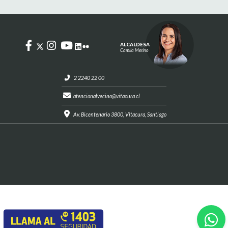
ALCALDESA
Camila Merino
2 2240 22 00
atencionalvecino@vitacura.cl
Av. Bicentenario 3800, Vitacura, Santiago