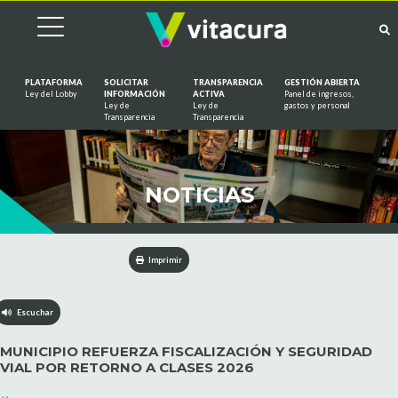
PLATAFORMA
SOLICITAR
TRANSPARENCIA
GESTIÓN ABIERTA
Ley del Lobby
INFORMACIÓN
ACTIVA
Panel de ingresos,
Ley de
Ley de
gastos y personal
Saltar al contenido
Transparencia
Transparencia
NOTICIAS
Imprimir
Escuchar
MUNICIPIO REFUERZA FISCALIZACIÓN Y SEGURIDAD
VIAL POR RETORNO A CLASES 2026