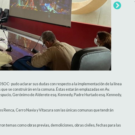
SOC- pudo aclarar sus dudas con respecto a la implementación de la línea
es que se construirán en la comuna. Éstas estarán emplazadas en Av.
espucio, Gerónimo de Alderete esq. Kennedy, Padre Hurtado esq. Kennedy,
ales Renca, Cerro Navia y Vitacura son las únicas comunas que tendrán
aron temas como obras previas, demoliciones, obras civiles, fechas para las