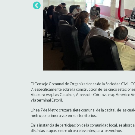
El Consejo Comunal de Organizaciones de la Sociedad Civil -CO
7, específicamente sobre la construcción de las cinco estacion
Vitacura esq. Las Catalpas, Alonso de Córdova esq. Américo V
y la terminal Estoril.
Línea 7 de Metro cruzará siete comunal de la capital, de las cu
metro por primera vez en sus territorios.
En la instancia de participación de la comunidad local, se abord
distintas etapas, entre otros relevantes para los vecinos.