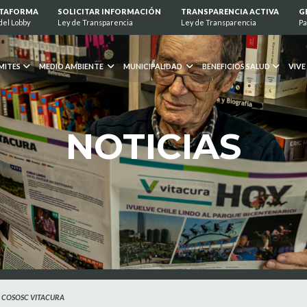
ATAFORMA
SOLICITAR INFORMACIÓN
TRANSPARENCIA ACTIVA
G
del Lobby
Ley de Transparencia
Ley de Transparencia
Pa
MITES
MEDIO AMBIENTE
MUNICIPALIDAD
BENEFICIOS SALUD
VIVE
NOTICIAS
L COSOSC VITACURA