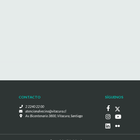
CONTACTO
SÍGUENOS
2 2240 22 00
atencionalvecino@vitacura.cl
Av. Bicentenario 3800, Vitacura, Santiago