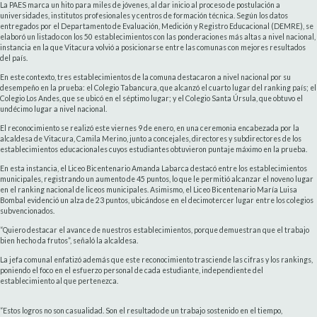
La PAES marca un hito para miles de jóvenes, al dar inicio al proceso de postulación a
universidades, institutos profesionales y centros de formación técnica. Según los datos
entregados por el Departamento de Evaluación, Medición y Registro Educacional (DEMRE), se
elaboró un listado con los 50 establecimientos con las ponderaciones más altas a nivel nacional,
instancia en la que Vitacura volvió a posicionarse entre las comunas con mejores resultados
del país.
En este contexto, tres establecimientos de la comuna destacaron a nivel nacional por su
desempeño en la prueba: el Colegio Tabancura, que alcanzó el cuarto lugar del ranking país; el
Colegio Los Andes, que se ubicó en el séptimo lugar; y el Colegio Santa Úrsula, que obtuvo el
undécimo lugar a nivel nacional.
El reconocimiento se realizó este viernes 9 de enero, en una ceremonia encabezada por la
alcaldesa de Vitacura, Camila Merino, junto a concejales, directores y subdirectores de los
establecimientos educacionales cuyos estudiantes obtuvieron puntaje máximo en la prueba.
En esta instancia, el Liceo Bicentenario Amanda Labarca destacó entre los establecimientos
municipales, registrando un aumento de 45 puntos, lo que le permitió alcanzar el noveno lugar
en el ranking nacional de liceos municipales. Asimismo, el Liceo Bicentenario María Luisa
Bombal evidenció un alza de 23 puntos, ubicándose en el decimotercer lugar entre los colegios
subvencionados.
“Quiero destacar el avance de nuestros establecimientos, porque demuestran que el trabajo
bien hecho da frutos”, señaló la alcaldesa.
La jefa comunal enfatizó además que este reconocimiento trasciende las cifras y los rankings,
poniendo el foco en el esfuerzo personal de cada estudiante, independiente del
establecimiento al que pertenezca.
“Estos logros no son casualidad. Son el resultado de un trabajo sostenido en el tiempo,