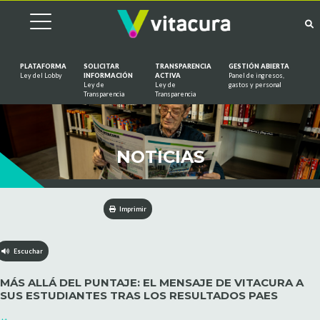
PLATAFORMA
SOLICITAR
TRANSPARENCIA
GESTIÓN ABIERTA
Ley del Lobby
INFORMACIÓN
ACTIVA
Panel de ingresos,
Ley de
Ley de
gastos y personal
Saltar al contenido
Transparencia
Transparencia
NOTICIAS
Imprimir
Escuchar
MÁS ALLÁ DEL PUNTAJE: EL MENSAJE DE VITACURA A
SUS ESTUDIANTES TRAS LOS RESULTADOS PAES