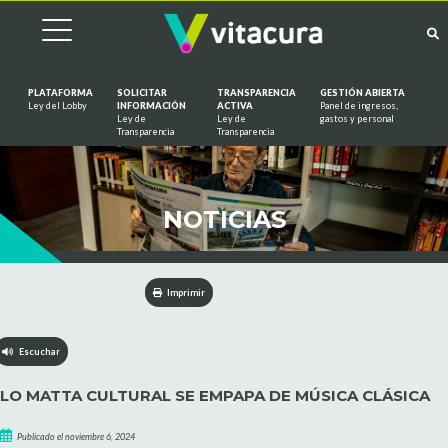
PLATAFORMA
SOLICITAR
TRANSPARENCIA
GESTIÓN ABIERTA
Ley del Lobby
INFORMACIÓN
ACTIVA
Panel de ingresos,
Ley de
Ley de
gastos y personal
Saltar al contenido
Transparencia
Transparencia
NOTICIAS
Imprimir
Escuchar
LO MATTA CULTURAL SE EMPAPA DE MÚSICA CLÁSICA
Publicado el noviembre 6, 2024