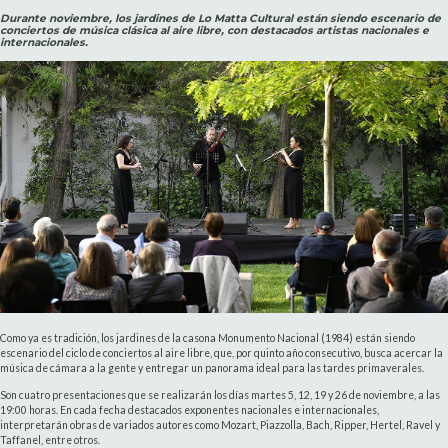
Durante noviembre, los jardines de Lo Matta Cultural están siendo escenario de
conciertos de música clásica al aire libre, con destacados artistas nacionales e
internacionales.
Como ya es tradición, los jardines de la casona Monumento Nacional (1984) están siendo
escenario del ciclo de conciertos al aire libre, que, por quinto año consecutivo, busca acercar la
música de cámara a la gente y entregar un panorama ideal para las tardes primaverales.
Son cuatro presentaciones que se realizarán los días martes 5, 12, 19 y 26 de noviembre, a las
19:00 horas. En cada fecha destacados exponentes nacionales e internacionales,
interpretarán obras de variados autores como Mozart, Piazzolla, Bach, Ripper, Hertel, Ravel y
Taffanel, entre otros.