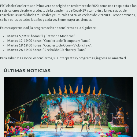
El Ciclo de Conciertos de Primavera se originó en noviembre de 2020, como una respuesta a las
restricciones de aforo producto de la pandemia de Covid-19 y también a la necesidad de
reactivar las actividades musicales y culturales para los vecinos de Vitacura. Desde entonces,
se ha realizado todos los años y cada vez tiene mayor asistencia.
En esta oportunidad, la programación de conciertos es la siguiente:
Martes 5, 19:00 horas:
“Quinteto de Maderas”.
Martes 12, 19:00 horas:
“Concierto de Trompeta y Piano”.
Martes 19, 19:00 horas:
“Concierto de Oboe y Violonchelo”.
Martes 26, 19:00 horas:
“Recital de Clarinete y Piano”.
Para saber más sobre los conciertos, sus intérpretes y programas, ingresa a
Lomatta.cl
ÚLTIMAS NOTICIAS