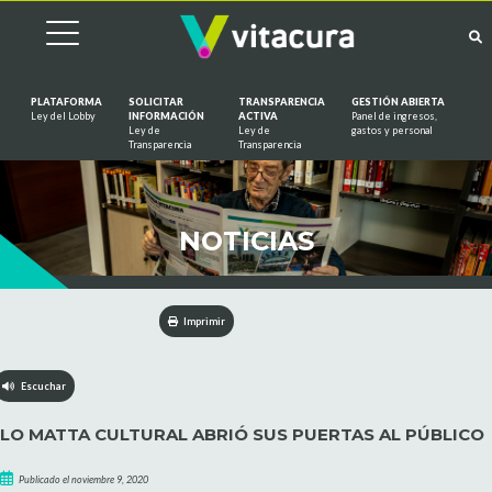
PLATAFORMA
SOLICITAR
TRANSPARENCIA
GESTIÓN ABIERTA
Ley del Lobby
INFORMACIÓN
ACTIVA
Panel de ingresos,
Ley de
Ley de
gastos y personal
Saltar al contenido
Transparencia
Transparencia
NOTICIAS
Imprimir
Escuchar
LO MATTA CULTURAL ABRIÓ SUS PUERTAS AL PÚBLICO
Publicado el noviembre 9, 2020