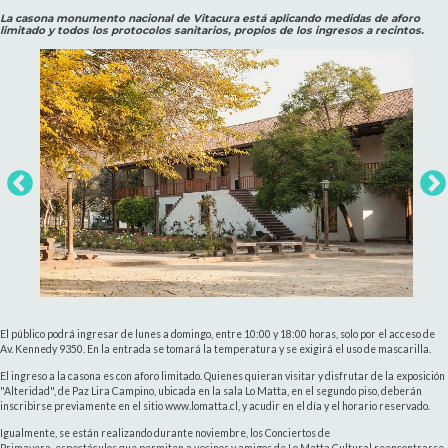
La casona monumento nacional de Vitacura está aplicando medidas de aforo
limitado y todos los protocolos sanitarios, propios de los ingresos a recintos.
El público podrá ingresar de lunes a domingo, entre 10:00 y 18:00 horas, solo por el acceso de
Av. Kennedy 9350. En la entrada se tomará la temperatura y se exigirá el uso de mascarilla.
El ingreso a la casona es con aforo limitado. Quienes quieran visitar y disfrutar de la exposición
"Alteridad", de Paz Lira Campino, ubicada en la sala Lo Matta, en el segundo piso, deberán
inscribirse previamente en el sitio www.lomatta.cl, y acudir en el día y el horario reservado.
Igualmente, se están realizando durante noviembre, los Conciertos de
Primavera, espectáculos que permiten a vecinos y amigos de Lo Matta Cultural reencontrarse