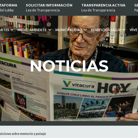
ATAFORMA
SOLICITAR INFORMACIÓN
TRANSPARENCIA ACTIVA
G
del Lobby
Ley de Transparencia
Ley de Transparencia
Pa
MITES
MEDIO AMBIENTE
MUNICIPALIDAD
BENEFICIOS SALUD
VIVE
NOTICIAS
siciones sobre memoria y paisaje