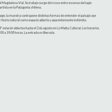
sual Magdalena Vial. Su trabajo surge del cruce entre escenas del tapiz
artista en la Patagonia chilena.
ttage, la muestra contrapone distintas formas de entender el paisaje: por
 territorio natural como espacio abierto y aparentemente indómito.
l”
estarán abiertas hasta el 2 de agosto en Lo Matta Cultural. Los horarios
00 a 19:00 horas. La entrada es liberada.