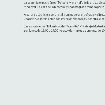
La segunda exposición es
“Paisaje Material”
, de la artista vi
medieval “La caza del Unicornio” y una fotografía tomada por la 
A partir de técnicas como la talla en madera, el gofrado y el fro
una parte, el jardín como construcción simbólica y, por otra, el
Las exposiciones
“El Umbral del Tránsito”
y
“Paisaje Materia
son lunes, de 15:00 a 19:00 horas, y de martes a domingo, de 10: