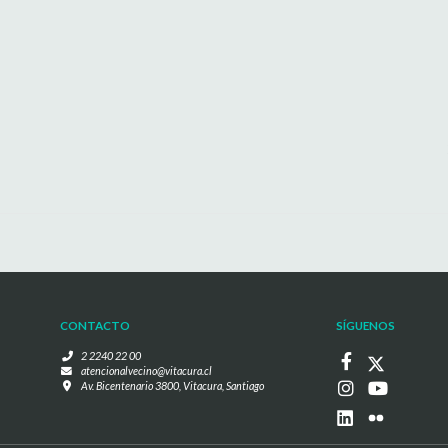
CONTACTO
SÍGUENOS
2 2240 22 00
atencionalvecino@vitacura.cl
Av. Bicentenario 3800, Vitacura, Santiago