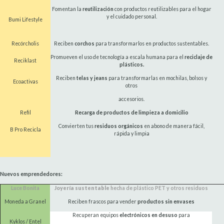
Fomentan la
reutilización
con productos reutilizables para el hogar
y el cuidado personal.
Bumi Lifestyle
Recórcholis
Reciben
corchos
para transformarlos en productos sustentables.
Promueven el uso de tecnología a escala humana para el
reciclaje de
Reciklast
plásticos.
Reciben
telas y jeans
para transformarlas en mochilas, bolsos y
Ecoactivas
otros
accesorios.
Refil
Recarga de productos de limpieza a domicilio
Convierten tus
residuos orgánicos
en abono de manera fácil,
B Pro Recicla
rápida y limpia
Nuevos emprendedores:
Luce Bonita
Joyería sustentable
hecha de plástico PET y otros residuos
Moneda a Granel
Reciben frascos para vender
productos sin envases
Recuperan equipos
electrónicos en desuso
para
Kyklos / Entel