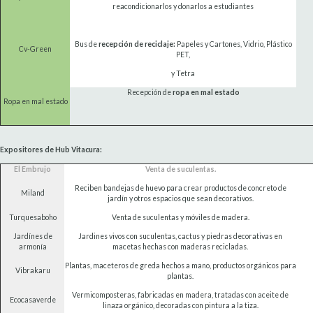
reacondicionarlos y donarlos a estudiantes
Bus de
recepción de reciclaje:
Papeles y Cartones, Vidrio, Plástico
Cv-Green
PET,
y Tetra
Recepción de
ropa en mal estado
Ropa en mal estado
Expositores de Hub Vitacura:
El Embrujo
Venta de suculentas.
Reciben bandejas de huevo para crear productos de concreto de
Miland
jardín y otros espacios que sean decorativos.
Turquesaboho
Venta de suculentas y móviles de madera.
Jardínes de
Jardines vivos con suculentas, cactus y piedras decorativas en
armonía
macetas hechas con maderas recicladas.
Plantas, maceteros de greda hechos a mano, productos orgánicos para
Vibrakaru
plantas.
Vermicomposteras, fabricadas en madera, tratadas con aceite de
Ecocasaverde
linaza orgánico, decoradas con pintura a la tiza.