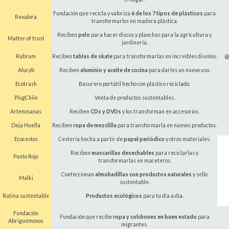
Fundación que recicla y valoriza
6 de los 7 tipos de plásticos
para
Revalora
transformarlos en madera plástica.
Reciben
pelo
para hacer discos y planchas para la agricultura y
Matter of trust
jardinería.
Rubrum
Reciben
tablas de skate
para transformarlas en increíbles diseños.
@
Alucyb
Reciben
aluminio y aceite de cocina
para darles un nuevo uso.
Ecotrash
Basurero portátil hecho con plástico reciclado.
PlugChile
Venta de productos sustentables.
Artenosanas
Reciben
CDs y DVDs
y los transforman en accesorios.
Deja Huella
Reciben
ropa de mezclilla
para transformarla en nuevos productos.
Ecocestos
Cestería hecha a partir de
papel periódico
y otros materiales.
Reciben
mascarillas desechables
para reciclarlas y
Punto Rojo
transformarlas en maceteros.
Confeccionan
almohadillas con productos naturales
y sello
Malki
sustentable.
Rutina sustentable
Productos ecológicos
para tu día a día.
Fundación
Fundación que recibe
ropa y colchones en buen estado
para
Abriguémonos
migrantes.