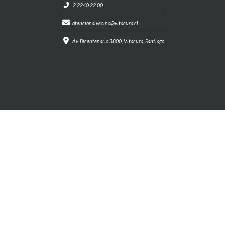
2 2240 22 00
atencionalvecino@vitacura.cl
Av. Bicentenario 3800, Vitacura, Santiago