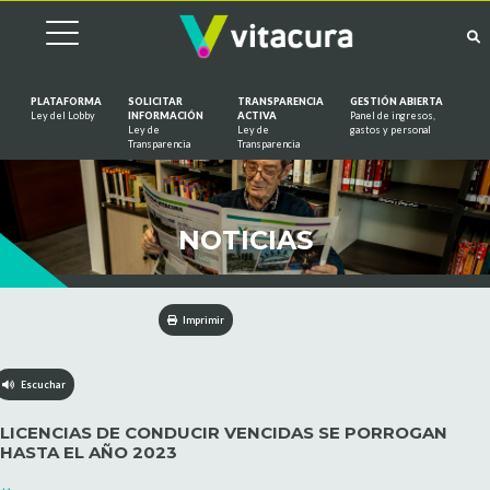
PLATAFORMA
SOLICITAR
TRANSPARENCIA
GESTIÓN ABIERTA
Ley del Lobby
INFORMACIÓN
ACTIVA
Panel de ingresos,
Ley de
Ley de
gastos y personal
Saltar al contenido
Transparencia
Transparencia
NOTICIAS
Imprimir
Escuchar
LICENCIAS DE CONDUCIR VENCIDAS SE PORROGAN
HASTA EL AÑO 2023