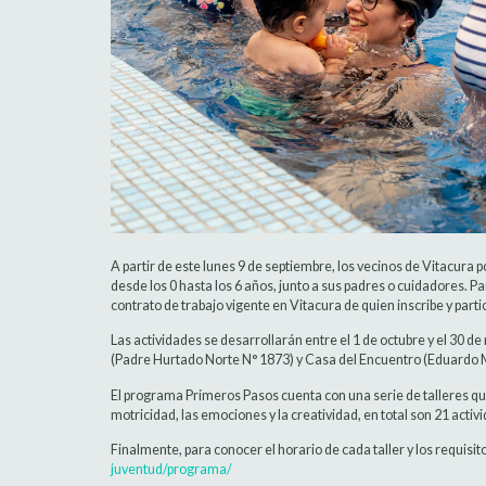
A partir de este lunes 9 de septiembre, los vecinos de Vitacura p
desde los 0 hasta los 6 años, junto a sus padres o cuidadores. Par
contrato de trabajo vigente en Vitacura de quien inscribe y partici
Las actividades se desarrollarán entre el 1 de octubre y el 30 
(Padre Hurtado Norte N° 1873) y Casa del Encuentro (Eduardo 
El programa Primeros Pasos cuenta con una serie de talleres que
motricidad, las emociones y la creatividad, en total son 21 act
Finalmente, para conocer el horario de cada taller y los requisit
juventud/programa/