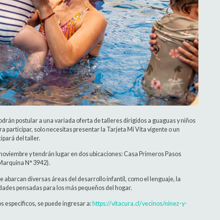
odrán postular a una variada oferta de talleres dirigidos a guaguas y niños
a participar, solo necesitas presentar la Tarjeta Mi Vita vigente o un
pará del taller.
de noviembre y tendrán lugar en dos ubicaciones: Casa Primeros Pasos
Marquina N° 3942).
 abarcan diversas áreas del desarrollo infantil, como el lenguaje, la
ividades pensadas para los más pequeños del hogar.
os específicos, se puede ingresar a:
https://vitacura.cl/vecinos/ninez-y-