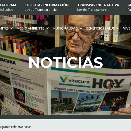
ATAFORMA
SOLICITAR INFORMACIÓN
TRANSPARENCIA ACTIVA
G
del Lobby
Ley de Transparencia
Ley de Transparencia
Pa
MITES
MEDIO AMBIENTE
MUNICIPALIDAD
BENEFICIOS SALUD
VIVE
NOTICIAS
 programa Primeros Pasos