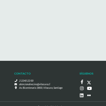
CONTACTO
SÍGUENOS
2 2240 22 00
atencionalvecino@vitacura.cl
Av. Bicentenario 3800, Vitacura, Santiago