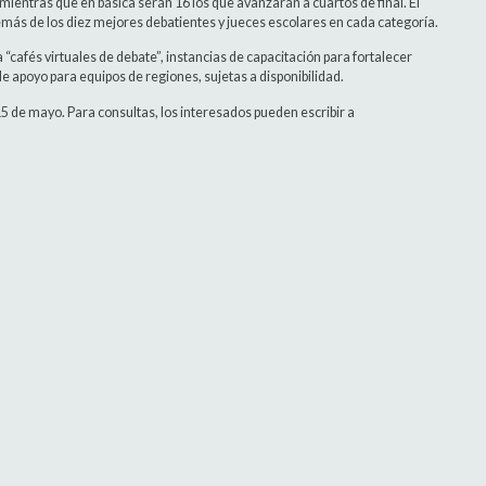
mientras que en básica serán 16 los que avanzarán a cuartos de final. El
emás de los diez mejores debatientes y jueces escolares en cada categoría.
“cafés virtuales de debate”, instancias de capacitación para fortalecer
 apoyo para equipos de regiones, sujetas a disponibilidad.
 15 de mayo. Para consultas, los interesados pueden escribir a