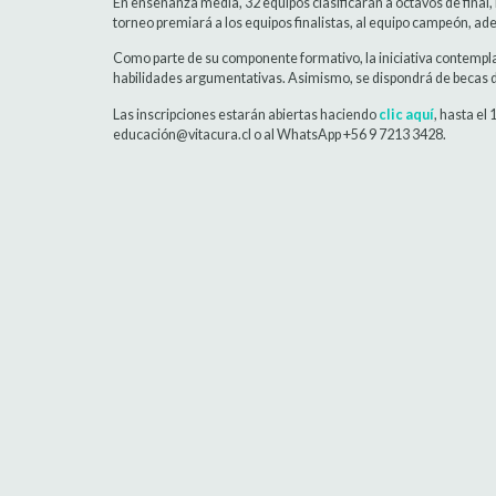
En enseñanza media, 32 equipos clasificarán a octavos de final, 
torneo premiará a los equipos finalistas, al equipo campeón, ad
Como parte de su componente formativo, la iniciativa contempla 
habilidades argumentativas. Asimismo, se dispondrá de becas de
Las inscripciones estarán abiertas haciendo
clic aquí
, hasta el
educación@vitacura.cl o al WhatsApp +56 9 7213 3428.