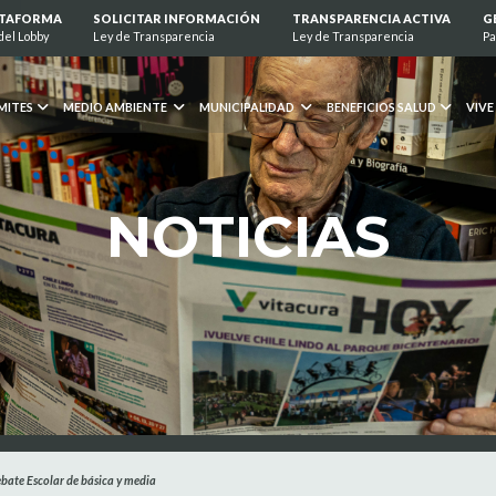
ATAFORMA
SOLICITAR INFORMACIÓN
TRANSPARENCIA ACTIVA
G
del Lobby
Ley de Transparencia
Ley de Transparencia
Pa
MITES
MEDIO AMBIENTE
MUNICIPALIDAD
BENEFICIOS SALUD
VIVE
NOTICIAS
Debate Escolar de básica y media