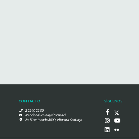
CONTACTO
SÍGUENOS
2 2240 22 00
atencionalvecino@vitacura.cl
Av. Bicentenario 3800, Vitacura, Santiago