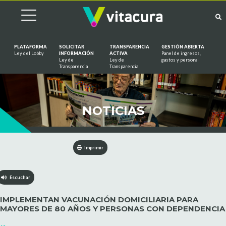
PLATAFORMA
SOLICITAR
TRANSPARENCIA
GESTIÓN ABIERTA
Ley del Lobby
INFORMACIÓN
ACTIVA
Panel de ingresos,
Ley de
Ley de
gastos y personal
Saltar al contenido
Transparencia
Transparencia
NOTICIAS
Imprimir
Escuchar
IMPLEMENTAN VACUNACIÓN DOMICILIARIA PARA
MAYORES DE 80 AÑOS Y PERSONAS CON DEPENDENCIA