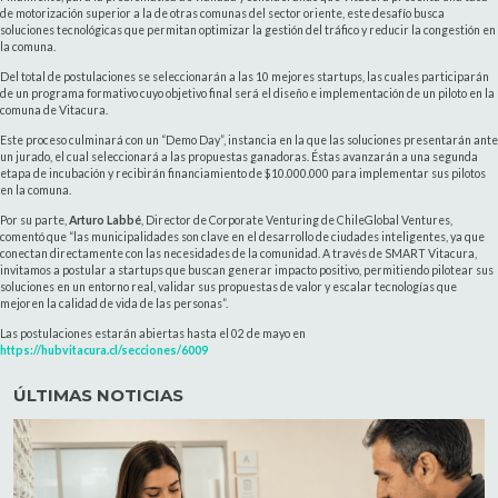
de motorización superior a la de otras comunas del sector oriente, este desafío busca
soluciones tecnológicas que permitan optimizar la gestión del tráfico y reducir la congestión en
la comuna.
Del total de postulaciones se seleccionarán a las 10 mejores startups, las cuales participarán
de un programa formativo cuyo objetivo final será el diseño e implementación de un piloto en la
comuna de Vitacura.
Este proceso culminará con un “Demo Day”, instancia en la que las soluciones presentarán ante
un jurado, el cual seleccionará a las propuestas ganadoras. Éstas avanzarán a una segunda
etapa de incubación y recibirán financiamiento de $10.000.000 para implementar sus pilotos
en la comuna.
Por su parte,
Arturo Labbé
, Director de Corporate Venturing de ChileGlobal Ventures,
comentó que “las municipalidades son clave en el desarrollo de ciudades inteligentes, ya que
conectan directamente con las necesidades de la comunidad. A través de SMART Vitacura,
invitamos a postular a startups que buscan generar impacto positivo, permitiendo pilotear sus
soluciones en un entorno real, validar sus propuestas de valor y escalar tecnologías que
mejoren la calidad de vida de las personas”.
Las postulaciones estarán abiertas hasta el 02 de mayo en
https://hubvitacura.cl/secciones/6009
ÚLTIMAS NOTICIAS