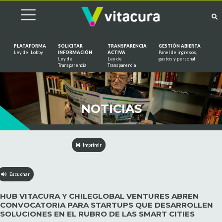
PLATAFORMA
SOLICITAR
TRANSPARENCIA
GESTIÓN ABIERTA
Ley del Lobby
INFORMACIÓN
ACTIVA
Panel de ingresos,
Ley de
Ley de
gastos y personal
Saltar al contenido
Transparencia
Transparencia
NOTICIAS
Imprimir
Escuchar
HUB VITACURA Y CHILEGLOBAL VENTURES ABREN
CONVOCATORIA PARA STARTUPS QUE DESARROLLEN
SOLUCIONES EN EL RUBRO DE LAS SMART CITIES