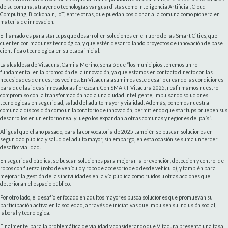
de su comuna, atrayendo tecnologías vanguardistas como Inteligencia Artificial, Cloud
Computing, Blockchain, IoT, entre otras, que puedan posicionar a la comuna como pionera en
materia de innovación.
El llamado es para startups que desarrollen soluciones en el rubro de las Smart Cities, que
cuenten con madurez tecnológica, y que estén desarrollando proyectos de innovación de base
científica o tecnológica en su etapa inicial.
La alcaldesa de Vitacura, Camila Merino, señaló que “los municipios tenemos un rol
fundamental en la promoción de la innovación, ya que estamos en contacto directo con las
necesidades de nuestros vecinos. En Vitacura asumimos este desafío creando las condiciones
para que las ideas innovadoras florezcan. Con SMART Vitacura 2025, reafirmamos nuestro
compromiso con la transformación hacia una ciudad inteligente, impulsando soluciones
tecnológicas en seguridad, salud del adulto mayor y vialidad. Además, ponemos nuestra
comuna a disposición como un laboratorio de innovación, permitiendo que startups prueben sus
desarrollos en un entorno real y luego los expandan a otras comunas y regiones del país”.
Al igual que el año pasado, para la convocatoria de 2025 también se buscan soluciones en
seguridad pública y salud del adulto mayor, sin embargo, en esta ocasión se suma un tercer
desafío: vialidad.
En seguridad pública, se buscan soluciones para mejorar la prevención, detección y control de
robos con fuerza (robo de vehículo y robo de accesorio de o desde vehículo), y también para
mejorar la gestión de las incivilidades en la vía pública como ruidos u otras acciones que
deterioran el espacio público.
Por otro lado, el desafío enfocado en adultos mayores busca soluciones que promuevan su
participación activa en la sociedad, a través de iniciativas que impulsen su inclusión social,
laboral y tecnológica.
Finalmente, para la problemática de vialidad y considerando que Vitacura presenta una tasa