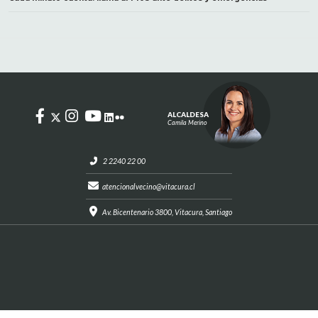
ALCALDESA
Camila Merino
2 2240 22 00
atencionalvecino@vitacura.cl
Av. Bicentenario 3800, Vitacura, Santiago