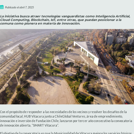
Publicado el abril 7, 2025
La iniciativa busca atraer tecnologías vanguardistas como Inteligencia Artificial,
Cloud Computing, Blockchain, IoT, entre otras, que puedan posicionar a la
comuna como pionera en materia de innovación.
Con el propósito de responder a las necesidades de los vecinos y resolver los desafíos de la
comunidad local, HUB Vitacura junto a ChileGlobal Ventures, área de emprendimiento,
innovación e inversión de Fundación Chile, lanzaron por tercer año consecutivo la convocatoria
de innovación abierta, “SMART Vitacura”.
El objetivo de la convocatoria es que la Municipalidad de Vitacura mejore los servicios básicos