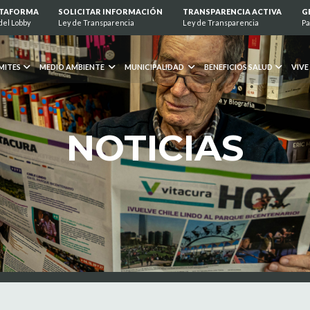
ATAFORMA
SOLICITAR INFORMACIÓN
TRANSPARENCIA ACTIVA
G
del Lobby
Ley de Transparencia
Ley de Transparencia
Pa
MITES
MEDIO AMBIENTE
MUNICIPALIDAD
BENEFICIOS SALUD
VIVE
NOTICIAS