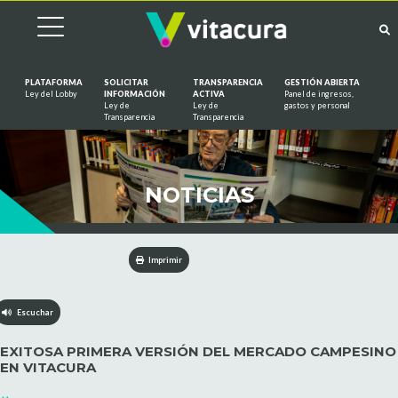
PLATAFORMA
SOLICITAR
TRANSPARENCIA
GESTIÓN ABIERTA
Ley del Lobby
INFORMACIÓN
ACTIVA
Panel de ingresos,
Ley de
Ley de
gastos y personal
Saltar al contenido
Transparencia
Transparencia
NOTICIAS
Imprimir
Escuchar
EXITOSA PRIMERA VERSIÓN DEL MERCADO CAMPESINO
EN VITACURA