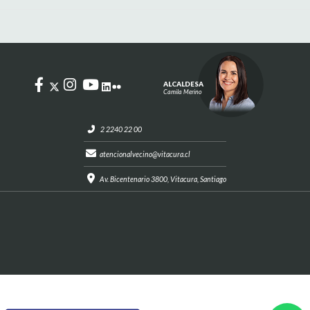
ALCALDESA
Camila Merino
2 2240 22 00
atencionalvecino@vitacura.cl
Av. Bicentenario 3800, Vitacura, Santiago