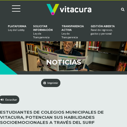
PLATAFORMA
SOLICITAR
TRANSPARENCIA
GESTIÓN ABIERTA
Ley del Lobby
INFORMACIÓN
ACTIVA
Panel de ingresos,
Ley de
Ley de
gastos y personal
Saltar al contenido
Transparencia
Transparencia
NOTICIAS
Imprimir
Escuchar
ESTUDIANTES DE COLEGIOS MUNICIPALES DE
VITACURA, POTENCIAN SUS HABILIDADES
SOCIOEMOCIONALES A TRAVÉS DEL SURF