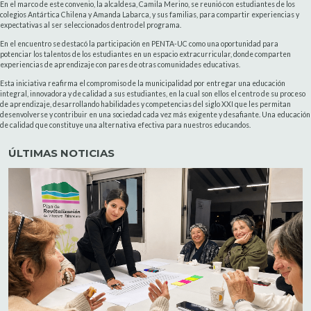
En el marco de este convenio, la alcaldesa, Camila Merino, se reunió con estudiantes de los
colegios Antártica Chilena y Amanda Labarca, y sus familias, para compartir experiencias y
expectativas al ser seleccionados dentro del programa.
En el encuentro se destacó la participación en PENTA-UC como una oportunidad para
potenciar los talentos de los estudiantes en un espacio extracurricular, donde comparten
experiencias de aprendizaje con pares de otras comunidades educativas.
Esta iniciativa reafirma el compromiso de la municipalidad por entregar una educación
integral, innovadora y de calidad a sus estudiantes, en la cual son ellos el centro de su proceso
de aprendizaje, desarrollando habilidades y competencias del siglo XXI que les permitan
desenvolverse y contribuir en una sociedad cada vez más exigente y desafiante. Una educación
de calidad que constituye una alternativa efectiva para nuestros educandos.
ÚLTIMAS NOTICIAS