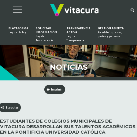
PLATAFORMA
SOLICITAR
TRANSPARENCIA
GESTIÓN ABIERTA
Ley del Lobby
INFORMACIÓN
ACTIVA
Panel de ingresos,
Ley de
Ley de
gastos y personal
Saltar al contenido
Transparencia
Transparencia
NOTICIAS
Imprimir
Escuchar
ESTUDIANTES DE COLEGIOS MUNICIPALES DE
VITACURA DESARROLLAN SUS TALENTOS ACADÉMICOS
EN LA PONTIFICIA UNIVERSIDAD CATÓLICA