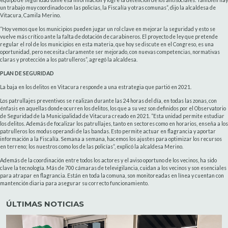
un trabajo muy coordinado con las policías, la Fiscalía y otras comunas”, dijo la alcaldesa de
Vitacura, Camila Merino.
“Hoy vemos que los municipios pueden jugar un rol clave en mejorar la seguridad y esto se
vuelve más crítico ante la falta de dotación de carabineros. El proyecto de ley que pretende
regular el rol de los municipios en esta materia, que hoy se discute en el Congreso, es una
oportunidad, pero necesita claramente ser mejorado, con nuevas competencias, normativas
claras y protección a los patrulleros”, agregó la alcaldesa.
PLAN DE SEGURIDAD
La baja en los delitos en Vitacura responde a una estrategia que partió en 2021.
Los patrullajes preventivos se realizan durante las 24 horas del día, en todas las zonas, con
énfasis en aquellas donde ocurren los delitos, los que a su vez son definidos por el Observatorio
de Seguridad de la Municipalidad de Vitacura creado en 2021. “Esta unidad permite estudiar
los delitos. Además de focalizar los patrullajes, tanto en sectores como en horarios, enseña a los
patrulleros los modus operandi de las bandas. Esto permite actuar en flagrancia y aportar
información a la Fiscalía. Semana a semana, hacemos los ajustes para optimizar los recursos
en terreno; los nuestros como los de las policías”, explicó la alcaldesa Merino.
Además de la coordinación entre todos los actores y el aviso oportuno de los vecinos, ha sido
clave la tecnología. Más de 700 cámaras de televigilancia, cuidan a los vecinos y son esenciales
para atrapar en flagrancia. Están en toda la comuna, son monitoreadas en línea y cuentan con
mantención diaria para asegurar su correcto funcionamiento.
ÚLTIMAS NOTICIAS