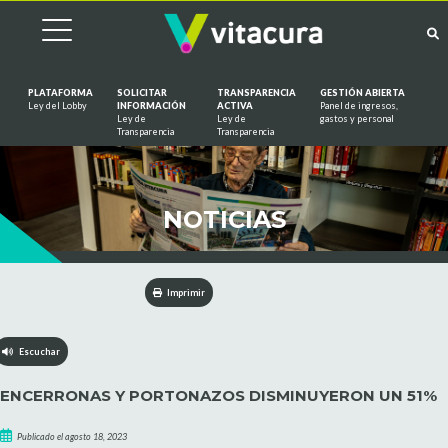
PLATAFORMA
SOLICITAR
TRANSPARENCIA
GESTIÓN ABIERTA
Ley del Lobby
INFORMACIÓN
ACTIVA
Panel de ingresos,
Ley de
Ley de
gastos y personal
Saltar al contenido
Transparencia
Transparencia
NOTICIAS
Imprimir
Escuchar
ENCERRONAS Y PORTONAZOS DISMINUYERON UN 51%
Publicado el agosto 18, 2023