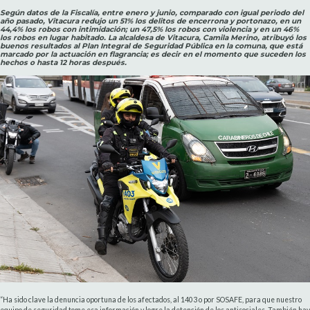
Según datos de la Fiscalía, entre enero y junio, comparado con igual periodo del
año pasado, Vitacura redujo un 51% los delitos de encerrona y portonazo, en un
44,4% los robos con intimidación; un 47,5% los robos con violencia y en un 46%
los robos en lugar habitado. La alcaldesa de Vitacura, Camila Merino, atribuyó los
buenos resultados al Plan Integral de Seguridad Pública en la comuna, que está
marcado por la actuación en flagrancia; es decir en el momento que suceden los
hechos o hasta 12 horas después.
“Ha sido clave la denuncia oportuna de los afectados, al 1403 o por SOSAFE, para que nuestro
equipo de seguridad tome esa información y logre la detención de los antisociales. También hay