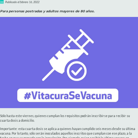
Publicado el febrero 16, 2022
Para personas postradas y adultos mayores de 80 años.
Sólo hasta este viernes, quienes cumplan los requisitos podrán inscribirse para recibir su
cuarta dosis a domicilio.
Importante: esta cuarta dosis se aplica a quienes hayan cumplido seis meses desde su última
vacuna. Por lo tanto, sólo serán inoculados aquellos inscritos que cumplan con ese plazo, a la
fecha en que se proceda con la inoculación. Por ejemplo, quien recibió la última vacuna en