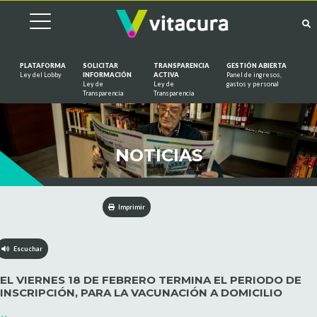
PLATAFORMA
SOLICITAR
TRANSPARENCIA
GESTIÓN ABIERTA
Ley del Lobby
INFORMACIÓN
ACTIVA
Panel de ingresos,
Ley de
Ley de
gastos y personal
Saltar al contenido
Transparencia
Transparencia
NOTICIAS
Imprimir
Escuchar
EL VIERNES 18 DE FEBRERO TERMINA EL PERIODO DE
INSCRIPCIÓN, PARA LA VACUNACIÓN A DOMICILIO