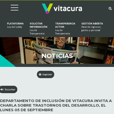
PLATAFORMA
SOLICITAR
TRANSPARENCIA
GESTIÓN ABIERTA
Ley del Lobby
INFORMACIÓN
ACTIVA
Panel de ingresos,
Ley de
Ley de
gastos y personal
Saltar al contenido
Transparencia
Transparencia
NOTICIAS
Imprimir
Escuchar
DEPARTAMENTO DE INCLUSIÓN DE VITACURA INVITA A
CHARLA SOBRE TRASTORNOS DEL DESARROLLO, EL
LUNES 05 DE SEPTIEMBRE