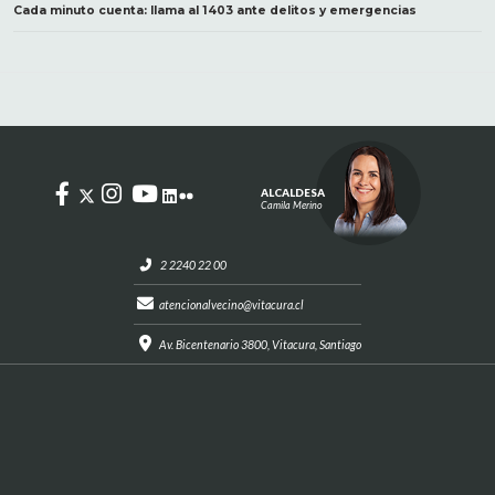
Cada minuto cuenta: llama al 1403 ante delitos y emergencias
ALCALDESA
Camila Merino
2 2240 22 00
atencionalvecino@vitacura.cl
Av. Bicentenario 3800, Vitacura, Santiago