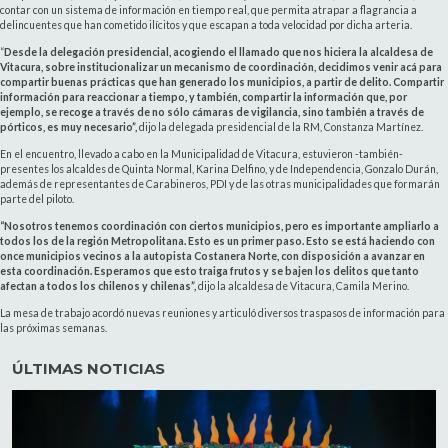
contar con un sistema de información en tiempo real, que permita atrapar a flagrancia a
delincuentes que han cometido ilícitos y que escapan a toda velocidad por dicha arteria.
“
Desde la delegación presidencial, acogiendo el llamado que nos hiciera la alcaldesa de
Vitacura, sobre institucionalizar un mecanismo de coordinación, decidimos venir acá para
compartir buenas prácticas que han generado los municipios, a partir de delito. Compartir
información para reaccionar a tiempo, y también, compartir la información que, por
ejemplo, se recoge a través de no sólo cámaras de vigilancia, sino también a través de
pórticos, es muy necesario”,
dijo la delegada presidencial de la RM, Constanza Martínez.
En el encuentro, llevado a cabo en la Municipalidad de Vitacura, estuvieron -también-
presentes los alcaldes de Quinta Normal, Karina Delfino, y de Independencia, Gonzalo Durán,
además de representantes de Carabineros, PDI y de las otras municipalidades que formarán
parte del piloto.
“Nosotros tenemos coordinación con ciertos municipios, pero es importante ampliarlo a
todos los de la región Metropolitana. Esto es un primer paso. Esto se está haciendo con
once municipios vecinos a la autopista Costanera Norte, con disposición a avanzar en
esta coordinación. Esperamos que esto traiga frutos y se bajen los delitos que tanto
afectan a todos los chilenos y chilenas”,
dijo la alcaldesa de Vitacura, Camila Merino.
La mesa de trabajo acordó nuevas reuniones y articuló diversos traspasos de información para
las próximas semanas.
ÚLTIMAS NOTICIAS