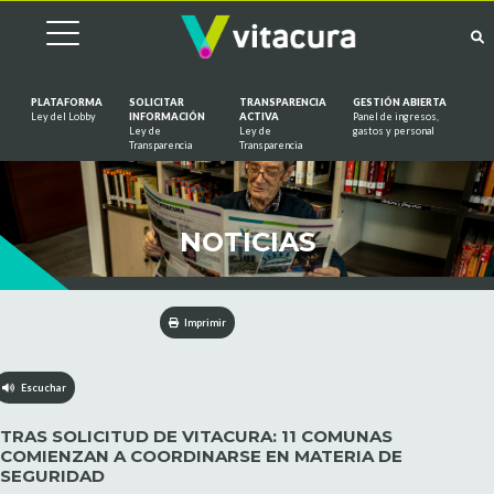
PLATAFORMA
SOLICITAR
TRANSPARENCIA
GESTIÓN ABIERTA
Ley del Lobby
INFORMACIÓN
ACTIVA
Panel de ingresos,
Ley de
Ley de
gastos y personal
Saltar al contenido
Transparencia
Transparencia
NOTICIAS
Imprimir
Escuchar
TRAS SOLICITUD DE VITACURA: 11 COMUNAS
COMIENZAN A COORDINARSE EN MATERIA DE
SEGURIDAD