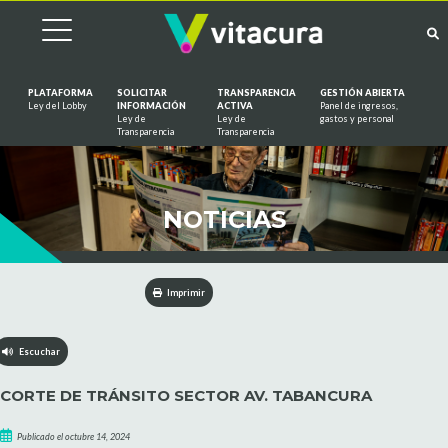
PLATAFORMA
SOLICITAR
TRANSPARENCIA
GESTIÓN ABIERTA
Ley del Lobby
INFORMACIÓN
ACTIVA
Panel de ingresos,
Ley de
Ley de
gastos y personal
Saltar al contenido
Transparencia
Transparencia
NOTICIAS
Imprimir
Escuchar
CORTE DE TRÁNSITO SECTOR AV. TABANCURA
Publicado el octubre 14, 2024