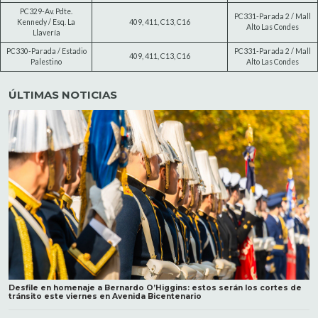
PC329-Av. Pdte.
PC331-Parada 2 / Mall
Kennedy / Esq. La
409, 411, C13, C16
Alto Las Condes
Llavería
PC330-Parada / Estadio
PC331-Parada 2 / Mall
409, 411, C13, C16
Palestino
Alto Las Condes
ÚLTIMAS NOTICIAS
Desfile en homenaje a Bernardo O’Higgins: estos serán los cortes de
tránsito este viernes en Avenida Bicentenario