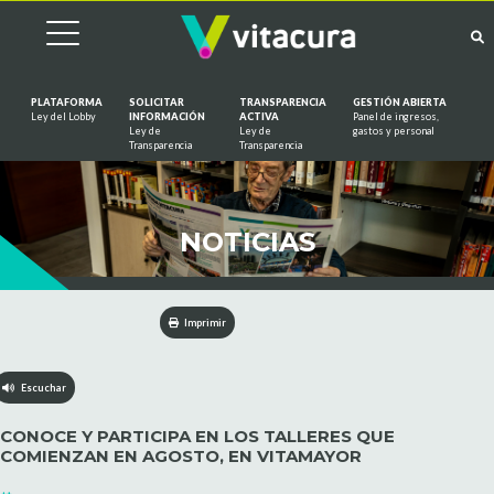
PLATAFORMA
SOLICITAR
TRANSPARENCIA
GESTIÓN ABIERTA
Ley del Lobby
INFORMACIÓN
ACTIVA
Panel de ingresos,
Ley de
Ley de
gastos y personal
Saltar al contenido
Transparencia
Transparencia
NOTICIAS
Imprimir
Escuchar
CONOCE Y PARTICIPA EN LOS TALLERES QUE
COMIENZAN EN AGOSTO, EN VITAMAYOR