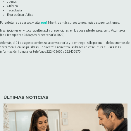
Juegos
Cultura
Tecnología
Expresión artística
Para detalle de cursos, visita
aquí
. Mientras más cursos tomes, más descuentos tienes.
Inscripciones en vitacuracultura.cl y presenciales, en las dos sede del programa Vitamayor
(Las Tranqueras 2566 y Av. Bicentenario 4020).
Además, el 01 de agosto comienza la convocatoria y la entrega -sólo por mail- de los cuentos del
certamen “Con las palabras, un cuento”. Encuentra las bases en vitacultura.cl. Para más
información, llama a los teléfonos 222403620 y 222403670.
ÚLTIMAS NOTICIAS