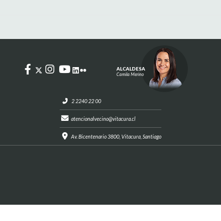
ALCALDESA
Camila Merino
2 2240 22 00
atencionalvecino@vitacura.cl
Av. Bicentenario 3800, Vitacura, Santiago