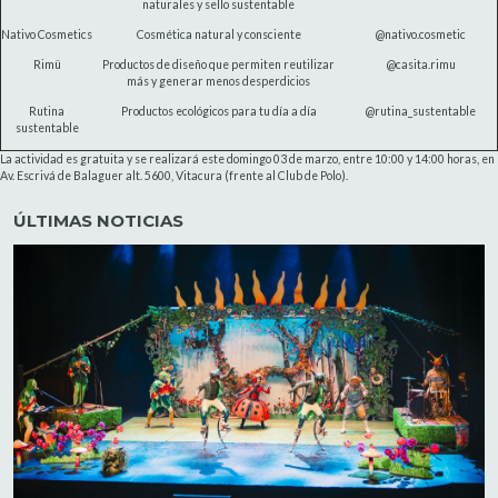
naturales y sello sustentable
Nativo Cosmetics
Cosmética natural y consciente
@nativo.cosmetic
Rimü
Productos de diseño que permiten reutilizar
@casita.rimu
más y generar menos desperdicios
Rutina
Productos ecológicos para tu día a día
@rutina_sustentable
sustentable
La actividad es gratuita y se realizará este domingo 03 de marzo, entre 10:00 y 14:00 horas, en
Av. Escrivá de Balaguer alt. 5600, Vitacura (frente al Club de Polo).
ÚLTIMAS NOTICIAS