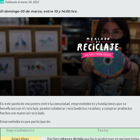
Publicado el marzo 30, 2022
El domingo 03 de marzo, entre 10 y 14:00 hrs.
En este punto de encuentro entre la comunidad, emprendedores y fundaciones que se
benefician con el reciclaje, puedes colaborar reciclando tus residuos, y comprar productos
hechos con material reciclado.
Emprendedores que participarán:
Emprendimiento
Texto:
React Ideas
Reciben
retazos de tela
que los transforman en portapremios 