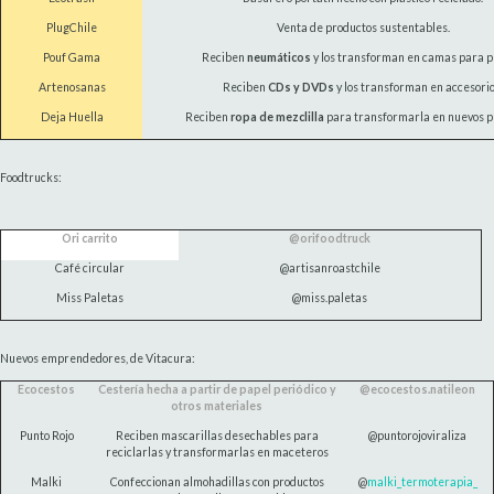
PlugChile
Venta de productos sustentables.
Pouf Gama
Reciben
neumáticos
y los transforman en camas para p
Artenosanas
Reciben
CDs y DVDs
y los transforman en accesorio
Deja Huella
Reciben
ropa de mezclilla
para transformarla en nuevos p
Foodtrucks:
Ori carrito
@orifoodtruck
Café circular
@artisanroastchile
Miss Paletas
@miss.paletas
Nuevos emprendedores, de Vitacura:
Ecocestos
Cestería hecha a partir de papel periódico y
@ecocestos.natileon
otros materiales
Punto Rojo
Reciben mascarillas desechables para
@puntorojoviraliza
reciclarlas y transformarlas en maceteros
Malki
Confeccionan almohadillas con productos
@
malki_termoterapia_