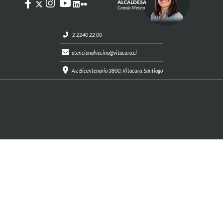
ALCALDESA
Camila Merino
2 2240 22 00
atencionalvecino@vitacura.cl
Av. Bicentenario 3800, Vitacura, Santiago