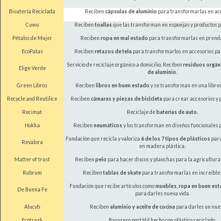
Bisutería Reciclada
Reciben
cápsulas de aluminio
para transformarlas en acc
Cuwu
Reciben
toallas
que las transforman en esponjas y productos p
Pétalos de Mujer
Reciben
ropa en mal estado
para transformarlas en prend
EcoPatas
Reciben
retazos de tela
para transformarlos en accesorios pa
Servicio de reciclaje orgánico a domicilio. Reciben
residuos orgán
Elige Verde
de aluminio
.
Green Libros
Reciben
libros en buen estado
y se transforman en una librer
Recycle and Reutilice
Reciben
cámaras y piezas de bicicleta
para crear accesorios y p
Recimat
Reciclaje de
baterías de auto.
Hokka
Reciben
neumáticos
y los transforman en diseños funcionales p
Fundación que recicla y valoriza
6 de los 7 tipos de plásticos
para
Revalora
en madera plástica.
Matter of trust
Reciben
pelo
para hacer discos y planchas para la agricultura 
Rubrum
Reciben
tablas de skate
para transformarlas en increíbles
Fundación que recibe artículos como
muebles, ropa en buen est
De Buena Fe
para darles nueva vida.
Alucyb
Reciben
aluminio y aceite de cocina
para darles un nuev
Ecotrash
Basurero portátil hecho con plástico reciclado.