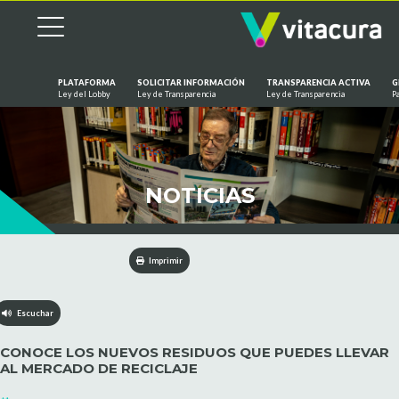
PLATAFORMA
SOLICITAR INFORMACIÓN
TRANSPARENCIA ACTIVA
G
Ley del Lobby
Ley de Transparencia
Ley de Transparencia
P
Saltar al contenido
NOTICIAS
Imprimir
Escuchar
CONOCE LOS NUEVOS RESIDUOS QUE PUEDES LLEVAR
AL MERCADO DE RECICLAJE