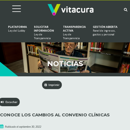
PLATAFORMA
SOLICITAR
TRANSPARENCIA
GESTIÓN ABIERTA
Ley del Lobby
INFORMACIÓN
ACTIVA
Panel de ingresos,
Ley de
Ley de
gastos y personal
Saltar al contenido
Transparencia
Transparencia
NOTICIAS
Imprimir
Escuchar
CONOCE LOS CAMBIOS AL CONVENIO CLÍNICAS
Publicado el septiembre 30, 2022