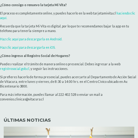
¿Cómo consigo o renuevo la tarjeta Mi Vita?
El proceso es completamente online, y puedes hacerlo en la web tarjetamivita.cl
haciendo clic
aquí.
Recuerda que la tarjeta Mi Vita es digital, por lo que te recomendamos bajar la app en tu
teléfono para tenerla siempre a mano.
Haz clic aquí para descargarla en Android.
Haz clic aquí para descargarla en iOS.
¿Cómo ingreso al Registro Social de Hogares?
Puedes realizar el trámite de manera online o presencial. Debes ingresar a la web
registrosocial.gob.cl
, y seguir las instrucciones.
Si prefieres hacerlo de forma presencial, puedes acercarte al Departamento de Acción Social
de Vitacura, entre lunes y viernes, de 8:30 a 14:00 hrs. en el Centro Cívico ubicado en Av.
Bicentenario 3800.
Para más información, puedes llamar al 222 402 528 o enviar un mail a
convenios.clinicas@vitacura.cl
ÚLTIMAS NOTICIAS