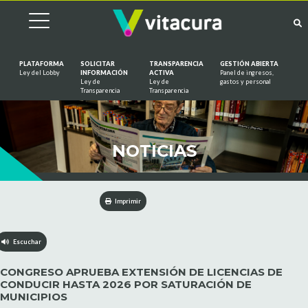
PLATAFORMA
SOLICITAR
TRANSPARENCIA
GESTIÓN ABIERTA
Ley del Lobby
INFORMACIÓN
ACTIVA
Panel de ingresos,
Ley de
Ley de
gastos y personal
Saltar al contenido
Transparencia
Transparencia
NOTICIAS
Imprimir
Escuchar
CONGRESO APRUEBA EXTENSIÓN DE LICENCIAS DE
CONDUCIR HASTA 2026 POR SATURACIÓN DE
MUNICIPIOS