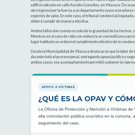
edificio ubicado en calle Aurelio González, en Vitacura. De acue
otro ingresó por la fuerza a un departamento cuyos moradores
especies de valor. En este caso, el tribunal condenó al imputad
deberá cumplir de manera efectiva.
Ambos fallos dan cuenta no solo de la gravedad de los hechos, s
Mientras en el caso de robo con violencia se concedió una sanción
lugar habitado se ordenó el cumplimiento efectivo de la conden
Desde la Municipalidad de Vitacura destacaron que la labor de
durante todo el proceso penal, entregando apoyo jurídico y se
ambos casos, ese acompañamiento permitió sostener la represen
APOYO A VÍCTIMAS
¿QUÉ ES LA OPAV Y CÓ
La Oficina de Protección y Atención a Víctimas de
alta connotación pública ocurridos en la comuna, a
seguimiento del caso.