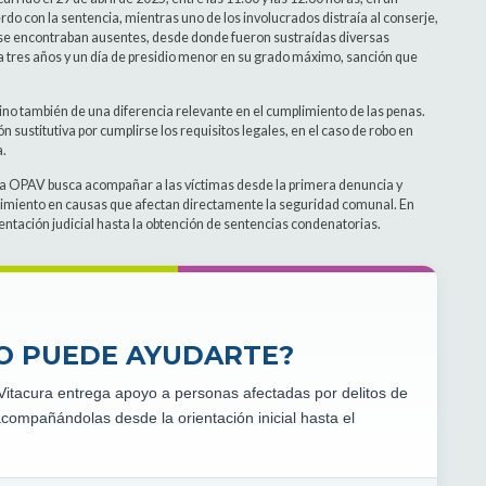
rdo con la sentencia, mientras uno de los involucrados distraía al conserje,
 se encontraban ausentes, desde donde fueron sustraídas diversas
o a tres años y un día de presidio menor en su grado máximo, sanción que
ino también de una diferencia relevante en el cumplimiento de las penas.
 sustitutiva por cumplirse los requisitos legales, en el caso de robo en
a.
 la OPAV busca acompañar a las víctimas desde la primera denuncia y
guimiento en causas que afectan directamente la seguridad comunal. En
tación judicial hasta la obtención de sentencias condenatorias.
MO PUEDE AYUDARTE?
 Vitacura entrega apoyo a personas afectadas por delitos de
compañándolas desde la orientación inicial hasta el