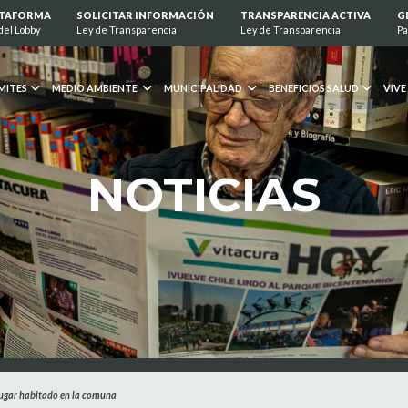
ATAFORMA
SOLICITAR INFORMACIÓN
TRANSPARENCIA ACTIVA
G
del Lobby
Ley de Transparencia
Ley de Transparencia
Pa
MITES
MEDIO AMBIENTE
MUNICIPALIDAD
BENEFICIOS SALUD
VIVE
NOTICIAS
lugar habitado en la comuna