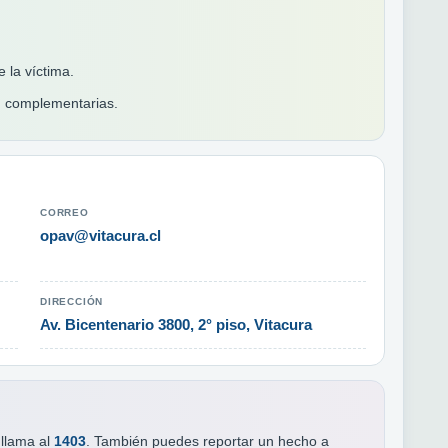
 la víctima.
d complementarias.
CORREO
opav@vitacura.cl
DIRECCIÓN
Av. Bicentenario 3800, 2° piso, Vitacura
 llama al
1403
. También puedes reportar un hecho a