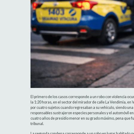
El primero de los casos corresponde a un robo con violencia o
la 1:20 horas, en el sector del mirador de calle La Vendimia, en 
por cuatro sujetos cuando regresaban a su vehículo, siendo un
responsables sustrajeron especies personales y el automóvil en
cuatro años de presidio menor en su grado máximo, pena que fue s
tribunal.
La segunda condena corresponde a un robo en lugar habitado ocurr