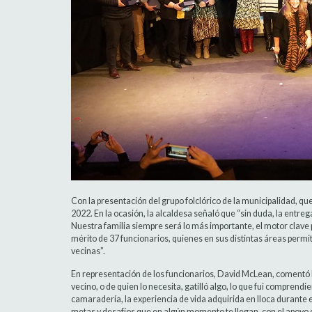
Con la presentación del grupo folclórico de la municipalidad, que
2022. En la ocasión, la alcaldesa señaló que “sin duda, la entreg
Nuestra familia siempre será lo más importante, el motor clav
mérito de 37 funcionarios, quienes en sus distintas áreas permit
vecinas”.
En representación de los funcionarios, David McLean, comentó lo 
vecino, o de quien lo necesita, gatilló algo, lo que fui comprendie
camaradería, la experiencia de vida adquirida en Iloca durante e
metas y desafíos que en algún momento te llegan, con el apoyo de