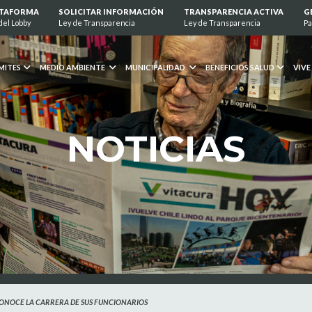
ATAFORMA
SOLICITAR INFORMACIÓN
TRANSPARENCIA ACTIVA
G
del Lobby
Ley de Transparencia
Ley de Transparencia
Pa
MITES
MEDIO AMBIENTE
MUNICIPALIDAD
BENEFICIOS SALUD
VIVE
NOTICIAS
CONOCE LA CARRERA DE SUS FUNCIONARIOS