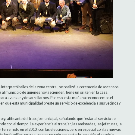
 interpretó bailes de la zona central, se realizó la ceremonia de ascensos
a al municipio de quienes hoy ascienden, tiene un origen en la casa.
e para avanzar y desarrollarnos. Por eso, esta mañana reconocemos el
en que esta municipalidad preste un servicio de excelencia a sus vecinos y
gratificante del trabajo municipal, señalando que “estar al servicio del
ndo con el tiempo. La experiencia al trabajar, las amistades, las jefaturas, la
l terremoto en el 2010, con las elecciones, pero en especial con las nuevas
 las familias, se traducen en un solo concepto: la vocación al servicio