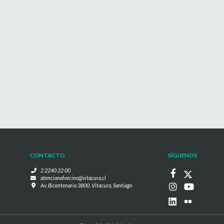
CONTACTO
SÍGUENOS
2 2240 22 00
atencionalvecino@vitacura.cl
Av. Bicentenario 3800, Vitacura, Santiago