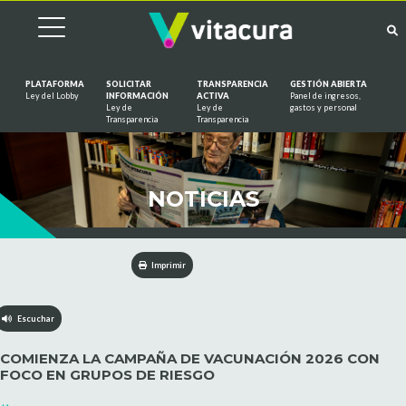
PLATAFORMA
SOLICITAR
TRANSPARENCIA
GESTIÓN ABIERTA
Ley del Lobby
INFORMACIÓN
ACTIVA
Panel de ingresos,
Ley de
Ley de
gastos y personal
Saltar al contenido
Transparencia
Transparencia
NOTICIAS
Imprimir
Escuchar
COMIENZA LA CAMPAÑA DE VACUNACIÓN 2026 CON
FOCO EN GRUPOS DE RIESGO