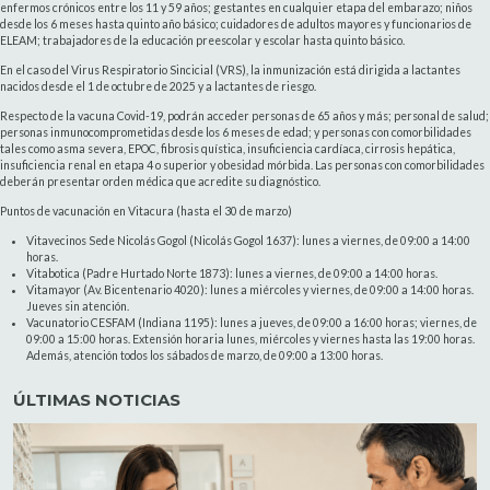
enfermos crónicos entre los 11 y 59 años; gestantes en cualquier etapa del embarazo; niños
desde los 6 meses hasta quinto año básico; cuidadores de adultos mayores y funcionarios de
ELEAM; trabajadores de la educación preescolar y escolar hasta quinto básico.
En el caso del Virus Respiratorio Sincicial (VRS), la inmunización está dirigida a lactantes
nacidos desde el 1 de octubre de 2025 y a lactantes de riesgo.
Respecto de la vacuna Covid-19, podrán acceder personas de 65 años y más; personal de salud;
personas inmunocomprometidas desde los 6 meses de edad; y personas con comorbilidades
tales como asma severa, EPOC, fibrosis quística, insuficiencia cardíaca, cirrosis hepática,
insuficiencia renal en etapa 4 o superior y obesidad mórbida. Las personas con comorbilidades
deberán presentar orden médica que acredite su diagnóstico.
Puntos de vacunación en Vitacura (hasta el 30 de marzo)
Vitavecinos Sede Nicolás Gogol (Nicolás Gogol 1637): lunes a viernes, de 09:00 a 14:00
horas.
Vitabotica (Padre Hurtado Norte 1873): lunes a viernes, de 09:00 a 14:00 horas.
Vitamayor (Av. Bicentenario 4020): lunes a miércoles y viernes, de 09:00 a 14:00 horas.
Jueves sin atención.
Vacunatorio CESFAM (Indiana 1195): lunes a jueves, de 09:00 a 16:00 horas; viernes, de
09:00 a 15:00 horas. Extensión horaria lunes, miércoles y viernes hasta las 19:00 horas.
Además, atención todos los sábados de marzo, de 09:00 a 13:00 horas.
ÚLTIMAS NOTICIAS