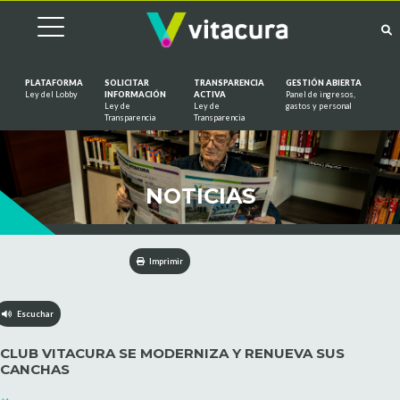
PLATAFORMA
SOLICITAR
TRANSPARENCIA
GESTIÓN ABIERTA
Ley del Lobby
INFORMACIÓN
ACTIVA
Panel de ingresos,
Ley de
Ley de
gastos y personal
Saltar al contenido
Transparencia
Transparencia
NOTICIAS
Imprimir
Escuchar
CLUB VITACURA SE MODERNIZA Y RENUEVA SUS
CANCHAS