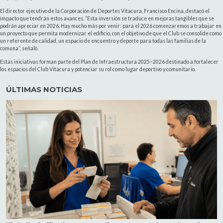
El director ejecutivo de la Corporación de Deportes Vitacura, Francisco Encina, destacó el
impacto que tendrán estos avances. “Esta inversión se traduce en mejoras tangibles que se
podrán apreciar en 2026. Hay mucho más por venir: para el 2026 comenzaremos a trabajar en
un proyecto que permita modernizar el edificio, con el objetivo de que el Club se consolide como
un referente de calidad, un espacio de encuentro y deporte para todas las familias de la
comuna”, señaló.
Estas iniciativas forman parte del Plan de Infraestructura 2025–2026 destinado a fortalecer
los espacios del Club Vitacura y potenciar su rol como lugar deportivo y comunitario.
ÚLTIMAS NOTICIAS