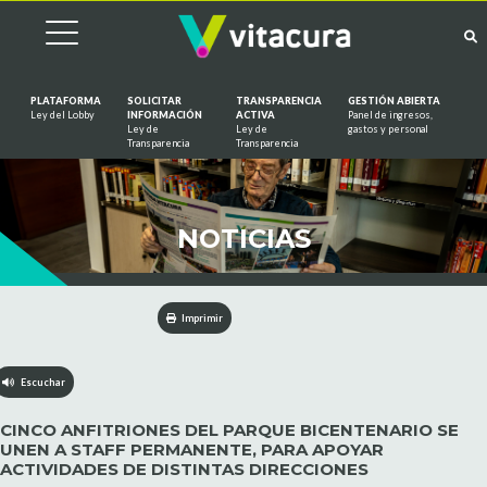
PLATAFORMA
SOLICITAR
TRANSPARENCIA
GESTIÓN ABIERTA
Ley del Lobby
INFORMACIÓN
ACTIVA
Panel de ingresos,
Ley de
Ley de
gastos y personal
Saltar al contenido
Transparencia
Transparencia
NOTICIAS
Imprimir
Escuchar
CINCO ANFITRIONES DEL PARQUE BICENTENARIO SE
UNEN A STAFF PERMANENTE, PARA APOYAR
ACTIVIDADES DE DISTINTAS DIRECCIONES