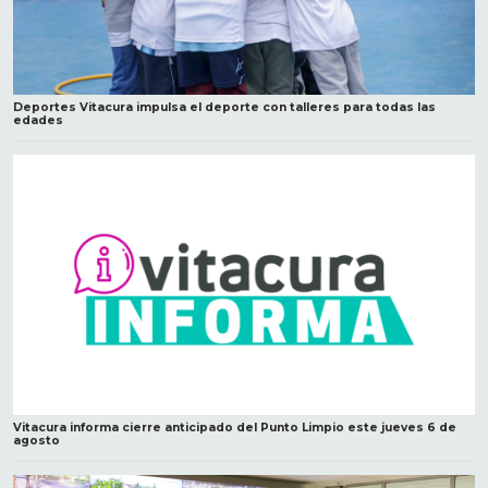
Deportes Vitacura impulsa el deporte con talleres para todas las
edades
Vitacura informa cierre anticipado del Punto Limpio este jueves 6 de
agosto