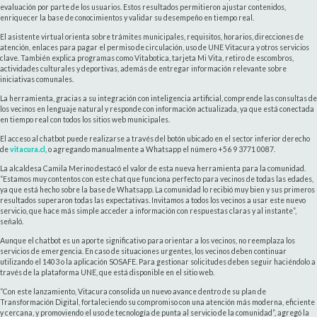
evaluación por parte de los usuarios. Estos resultados permitieron ajustar contenidos,
enriquecer la base de conocimientos y validar su desempeño en tiempo real.
El asistente virtual orienta sobre trámites municipales, requisitos, horarios, direcciones de
atención, enlaces para pagar el permiso de circulación, uso de UNE Vitacura y otros servicios
clave. También explica programas como Vitabotica, tarjeta Mi Vita, retiro de escombros,
actividades culturales y deportivas, además de entregar información relevante sobre
iniciativas comunales.
La herramienta, gracias a su integración con inteligencia artificial, comprende las consultas de
los vecinos en lenguaje natural y responde con información actualizada, ya que está conectada
en tiempo real con todos los sitios web municipales.
El acceso al chatbot puede realizarse a través del botón ubicado en el sector inferior derecho
de
vitacura.cl
, o agregando manualmente a Whatsapp el número +56 9 3771 0087.
La alcaldesa Camila Merino destacó el valor de esta nueva herramienta para la comunidad.
“Estamos muy contentos con este chat que funciona perfecto para vecinos de todas las edades,
ya que está hecho sobre la base de Whatsapp. La comunidad lo recibió muy bien y sus primeros
resultados superaron todas las expectativas. Invitamos a todos los vecinos a usar este nuevo
servicio, que hace más simple acceder a información con respuestas claras y al instante”,
señaló.
Aunque el chatbot es un aporte significativo para orientar a los vecinos, no reemplaza los
servicios de emergencia. En caso de situaciones urgentes, los vecinos deben continuar
utilizando el 1403 o la aplicación SOSAFE. Para gestionar solicitudes deben seguir haciéndolo a
través de la plataforma UNE, que está disponible en el sitio web.
“Con este lanzamiento, Vitacura consolida un nuevo avance dentro de su plan de
Transformación Digital, fortaleciendo su compromiso con una atención más moderna, eficiente
y cercana, y promoviendo el uso de tecnología de punta al servicio de la comunidad”, agregó la