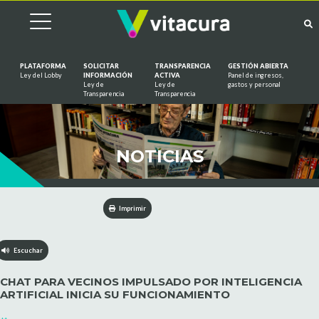
PLATAFORMA
SOLICITAR
TRANSPARENCIA
GESTIÓN ABIERTA
Ley del Lobby
INFORMACIÓN
ACTIVA
Panel de ingresos,
Ley de
Ley de
gastos y personal
Saltar al contenido
Transparencia
Transparencia
NOTICIAS
Imprimir
Escuchar
CHAT PARA VECINOS IMPULSADO POR INTELIGENCIA
ARTIFICIAL INICIA SU FUNCIONAMIENTO