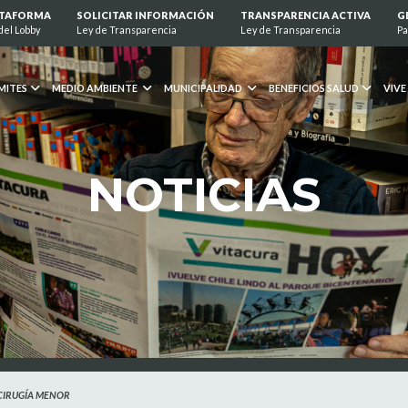
ATAFORMA
SOLICITAR INFORMACIÓN
TRANSPARENCIA ACTIVA
G
del Lobby
Ley de Transparencia
Ley de Transparencia
Pa
MITES
MEDIO AMBIENTE
MUNICIPALIDAD
BENEFICIOS SALUD
VIVE
NOTICIAS
CIRUGÍA MENOR