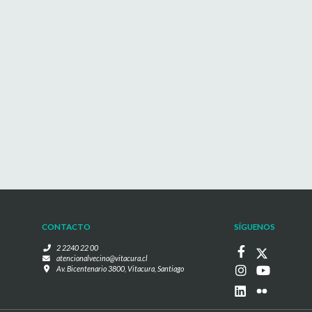
CONTACTO
SÍGUENOS
2 2240 22 00
atencionalvecino@vitacura.cl
Av. Bicentenario 3800, Vitacura, Santiago