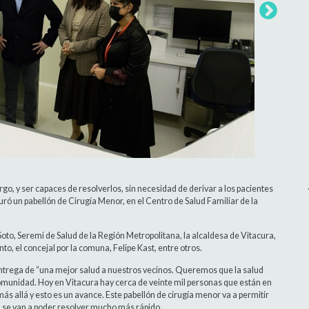
rgo, y ser capaces de resolverlos, sin necesidad de derivar a los pacientes
uró un pabellón de Cirugía Menor, en el Centro de Salud Familiar de la
to, Seremi de Salud de la Región Metropolitana, la alcaldesa de Vitacura,
nto, el concejal por la comuna, Felipe Kast, entre otros.
entrega de “una mejor salud a nuestros vecinos. Queremos que la salud
comunidad. Hoy en Vitacura hay cerca de veinte mil personas que están en
s allá y esto es un avance. Este pabellón de cirugía menor va a permitir
era se van a poder resolver mucho más rápido.