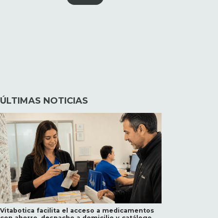
ÚLTIMAS NOTICIAS
Vitabotica facilita el acceso a medicamentos
con ahorro, despacho a domicilio y catálogo