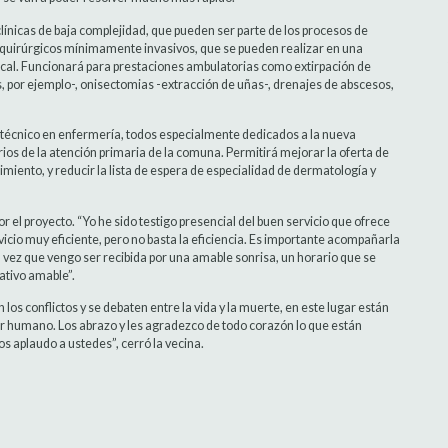
clínicas de baja complejidad, que pueden ser parte de los procesos de
s quirúrgicos mínimamente invasivos, que se pueden realizar en una
local. Funcionará para prestaciones ambulatorias como extirpación de
, por ejemplo-, onisectomias -extracción de uñas-, drenajes de abscesos,
 técnico en enfermería, todos especialmente dedicados a la nueva
rios de la atención primaria de la comuna. Permitirá mejorar la oferta de
imiento, y reducir la lista de espera de especialidad de dermatología y
or el proyecto. “Yo he sido testigo presencial del buen servicio que ofrece
cio muy eficiente, pero no basta la eficiencia. Es importante acompañarla
da vez que vengo ser recibida por una amable sonrisa, un horario que se
ativo amable”.
os conflictos y se debaten entre la vida y la muerte, en este lugar están
or humano. Los abrazo y les agradezco de todo corazón lo que están
los aplaudo a ustedes”, cerró la vecina.