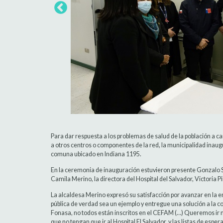
Para dar respuesta a los problemas de salud de la población a ca
a otros centros o componentes de la red, la municipalidad inaug
comuna ubicado en Indiana 1195.
En la ceremonia de inauguración estuvieron presente Gonzalo So
Camila Merino, la directora del Hospital del Salvador, Victoria Pi
La alcaldesa Merino expresó su satisfacción por avanzar en la 
pública de verdad sea un ejemplo y entregue una solución a la 
Fonasa, no todos están inscritos en el CEFAM (…) Queremos ir má
que no tengan que ir al Hospital El Salvador, y las listas de esp