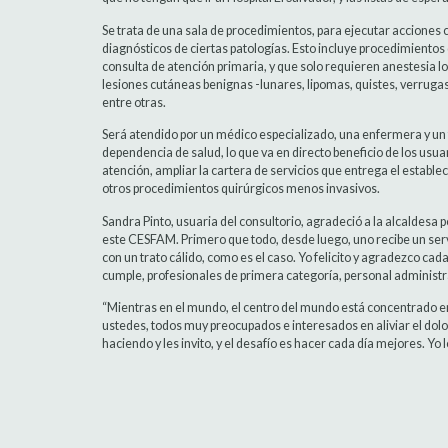
Se trata de una sala de procedimientos, para ejecutar acciones 
diagnósticos de ciertas patologías. Esto incluye procedimiento
consulta de atención primaria, y que solo requieren anestesia 
lesiones cutáneas benignas -lunares, lipomas, quistes, verrugas
entre otras.
Será atendido por un médico especializado, una enfermera y un
dependencia de salud, lo que va en directo beneficio de los usua
atención, ampliar la cartera de servicios que entrega el establec
otros procedimientos quirúrgicos menos invasivos.
Sandra Pinto, usuaria del consultorio, agradeció a la alcaldesa p
este CESFAM. Primero que todo, desde luego, uno recibe un servi
con un trato cálido, como es el caso. Yo felicito y agradezco ca
cumple, profesionales de primera categoría, personal administr
“Mientras en el mundo, el centro del mundo está concentrado en l
ustedes, todos muy preocupados e interesados en aliviar el dol
haciendo y les invito, y el desafío es hacer cada día mejores. Yo 