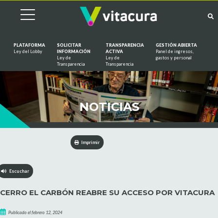
PLATAFORMA
SOLICITAR
TRANSPARENCIA
GESTIÓN ABIERTA
Ley del Lobby
INFORMACIÓN
ACTIVA
Panel de ingresos,
Ley de
Ley de
gastos y personal
Saltar al contenido
Transparencia
Transparencia
NOTICIAS
Imprimir
Escuchar
CERRO EL CARBÓN REABRE SU ACCESO POR VITACURA
Publicado el febrero 12, 2024